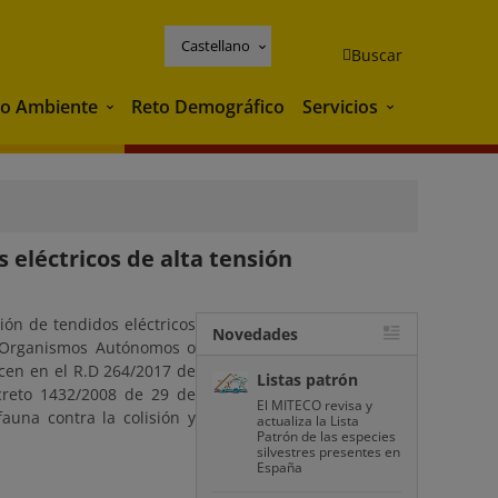
Castellano
Buscar
o Ambiente
Reto Demográfico
Servicios
Medio Ambiente
Servicios
 eléctricos de alta tensión
ión de tendidos eléctricos
Novedades
us Organismos Autónomos o
cen en el R.D 264/2017 de
Listas patrón
ecreto 1432/2008 de 29 de
El MITECO revisa y
auna contra la colisión y
actualiza la Lista
Patrón de las especies
silvestres presentes en
España