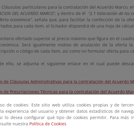
e Cláusulas particulares para la contratación del Acuerdo Marco, 
CACION DEL ACUERDO MARCO”
, y dentro de él
“2.1 Valoración de los c
ferta económica“
, señala que, para facilitar la confección de la ofe
rtados para cada item, el licitador dispondrá de una hoja de cálcul
nitario ofertado superior al precio máximo que figura en el cuadro
económica. Será igualmente motivo de anulación de la oferta l
ripción o código de cada ítem, así como no formular oferta para c
de ello, se adjunta el siguiente enlace en el cual puede desca
go de Cláusulas Administrativas para la contratación del Acuerdo 
go de Prescripciones Técnicas para la contratación del Acuerdo Ma
amienta para la confección de la oferta
so de cookies: Este sitio web utiliza cookies propias y de terce
 la experiencia del usuario y obtener datos estadísticos de nave
so a la Plataforma de Contratación del Estado
 si lo desea configurar qué tipo de cookies permitir. Para más i
onsulte nuestra
Política de Cookies