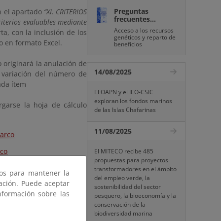
Preguntas
en el apartado
“XI. CRITERIOS
frecuentes...
riterios evaluables mediante
Acceso a los recursos
rta, con la inclusión de los
genéticos y reparto de
o en formato Excel.
beneficios
 originará la anulación de
14/08/2025
a variación del número de
ada ítem
El OAPN y el IEO-CSIC
exploran los fondos marinos
rgarse la hoja de cálculo
de las Islas Chafarinas
11/08/2025
Marco
rco
El MITECO recibe 485
propuestas para proyectos
transformadores en el ámbito
ros para mantener la
del empleo verde, la
gación. Puede aceptar
sostenibilidad del sector
nformación sobre las
pesquero, la bioeconomía y la
conservación de la
biodiversidad marina