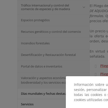
Tráfico internacional y control del
El Pliego d
comercio de especies y de madera
DE ADJUDI
fórmulas. O
Espacios protegidos
precios ofe
Un precio u
Recursos genéticos y control del comercio
la oferta 
orden, desc
Incendios forestales
En virtud 
Desertificación y Restauración forestal
señalada.
Plie
Portal de datos e inventarios
Plie
Valoración y aspectos económicos de la
Herr
biodiversidad y los servicios ecosistémicos
Información sobre u
sesión, personalizar
Acce
Días mundiales y fechas destacadas
todas las cookies o
cookies utilizadas c
Servicios