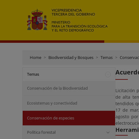
Home
Biodiversidad y Bosques
Temas
Conservac
Acuerdo
Temas
Conservación de la Biodiversidad
Licitación 
de alta te
Ecosistemas y conectividad
tendidos q
17 de marz
agosto por
Conservación de especies
electrocuci
Herramie
Política forestal