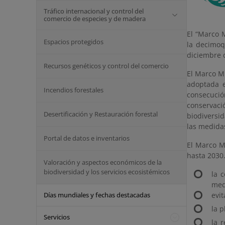
Tráfico internacional y control del
comercio de especies y de madera
El “Marco 
Espacios protegidos
la decimoq
diciembre 
Recursos genéticos y control del comercio
El Marco Mu
adoptada e
Incendios forestales
consecución
conservaci
Desertificación y Restauración forestal
biodiversid
las medidas
Portal de datos e inventarios
El Marco M
hasta 2030.
Valoración y aspectos económicos de la
biodiversidad y los servicios ecosistémicos
la 
med
Días mundiales y fechas destacadas
evi
la p
Servicios
la 