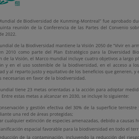
Mundial de Biodiversidad de Kunming-Montreal” fue aprobado du
uinta reunión de la Conferencia de las Partes del Convenio sobr
de 2022.
ndial de la Biodiversidad mantiene la Visión 2050 de “Vivir en arm
n 2010 como parte del Plan Estratégico para la Diversidad Bio
 de la Visión, el Marco mundial incluye cuatro objetivos a largo p
ón y en el uso sostenible de la biodiversidad, en el acceso a lo
ad y al reparto justo y equitativo de los beneficios que generen, y 
 necesarias en favor de la biodiversidad.
undial tiene 23 metas orientadas a la acción para adoptar medid
 Entre estas metas a alcanzar en 2030, se incluye lo siguiente:
conservación y gestión efectiva del 30% de la superficie terrestre 
iante una red de áreas protegidas;
tar cualquier extinción de especies amenazadas, debido a causas
lanificación espacial favorable para la biodiversidad en todo el terri
reducción de la contaminación, incluyendo la reducción del riesgo