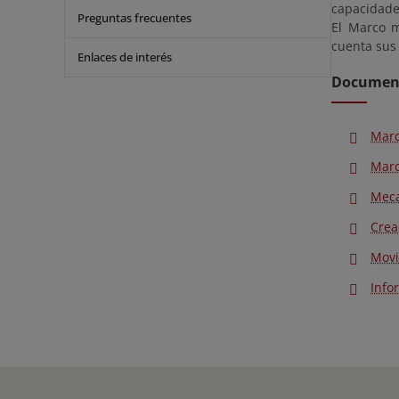
capacidades
Preguntas frecuentes
El Marco 
cuenta sus 
Enlaces de interés
Document
Marc
Marc
Meca
Crea
Movi
Info