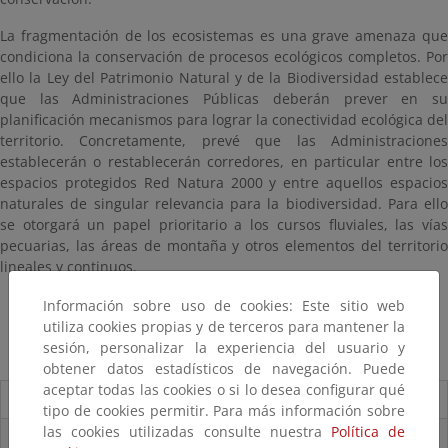
La fragmentación de los ecosistemas es una grave amenaza que
condiciona la conservación de procesos ecológicos completos. Por
ello la Ley del Patrimonio Natural y de la Biodiversidad establece
que las Administraciones Públicas deberán prever en su
planificación mecanismos para lograr la conectividad ecológica del
territorio. Concretamente, prevé que las Administraciones
establecerán o restablecerán corredores, en particular entre los
espacios protegidos Red Natura 2000 y entre aquellos espacios
naturales de singular relevancia para la biodiversidad. Para ello
se otorgará un papel prioritario a los cursos fluviales, las vías
pecuarias, las áreas de montaña y otros elementos del territorio
lineales y continuos.
Información sobre uso de cookies: Este sitio web
Catálogo Español de hábitats en peligro de desaparición
utiliza cookies propias y de terceros para mantener la
Conectividad ecológica
sesión, personalizar la experiencia del usuario y
obtener datos estadísticos de navegación. Puede
aceptar todas las cookies o si lo desea configurar qué
Novedades
tipo de cookies permitir. Para más información sobre
las cookies utilizadas consulte nuestra
Política de
Listas patrón