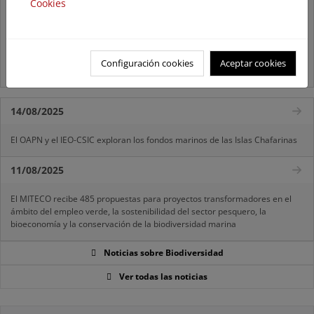
Cookies
El MITECO revisa y actualiza la Lista Patrón de las especies
silvestres presentes en España
Preguntas frecuentes...
Configuración cookies
Aceptar cookies
Acceso a los recursos genéticos y reparto de beneficios
14/08/2025
El OAPN y el IEO-CSIC exploran los fondos marinos de las Islas Chafarinas
11/08/2025
El MITECO recibe 485 propuestas para proyectos transformadores en el
ámbito del empleo verde, la sostenibilidad del sector pesquero, la
bioeconomía y la conservación de la biodiversidad marina
Noticias sobre Biodiversidad
Ver todas las noticias