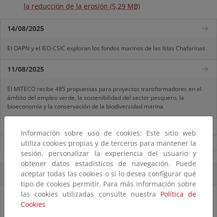
la reducción de la erosión (5,29 MB)
14/08/2025
El OAPN y el IEO-CSIC exploran los fondos marinos de las Islas Chafarinas
11/08/2025
El MITECO recibe 485 propuestas para proyectos transformadores en el
ámbito del empleo verde, la sostenibilidad del sector pesquero, la
bioeconomía y la conservación de la biodiversidad marina
Noticias sobre Reto Demográfico
Información sobre uso de cookies: Este sitio web
utiliza cookies propias y de terceros para mantener la
Ver todas las noticias
sesión, personalizar la experiencia del usuario y
obtener datos estadísticos de navegación. Puede
aceptar todas las cookies o si lo desea configurar qué
Accesos directos
tipo de cookies permitir. Para más información sobre
las cookies utilizadas consulte nuestra
Política de
Cookies