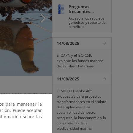
Preguntas
frecuentes...
Acceso a los recursos
genéticos y reparto de
beneficios
14/08/2025
El OAPN y el IEO-CSIC
exploran los fondos marinos
de las Islas Chafarinas
11/08/2025
El MITECO recibe 485
inculación directa con la
propuestas para proyectos
transformadores en el ámbito
ros para mantener la
del empleo verde, la
gación. Puede aceptar
sostenibilidad del sector
nformación sobre las
pesquero, la bioeconomía y la
agrarios y esteparios de
conservación de la
biodiversidad marina