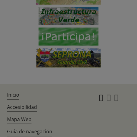
Inicio
Instagr
Twitte
Fac
Accesibilidad
Mapa Web
Guía de navegación