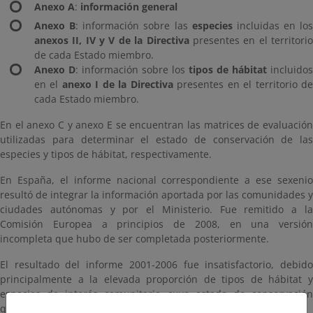
Anexo A
:
información general
Anexo B
: información sobre las
especies
incluidas en los
anexos II, IV y V de la Directiva
presentes en el territori
de cada Estado miembro.
Anexo D
: información sobre los
tipos de hábitat
incluidos
en el
anexo I de la Directiva
presentes en el territorio d
cada Estado miembro.
En el anexo C y anexo E se encuentran las matrices de evaluación
utilizadas para determinar el estado de conservación de las
especies y tipos de hábitat, respectivamente.
En España, el informe nacional correspondiente a ese sexenio
resultó de integrar la información aportada por las comunidades y
ciudades autónomas y por el Ministerio. Fue remitido a la
Comisión Europea a principios de 2008, en una versión
incompleta que hubo de ser completada posteriormente.
El resultado del informe 2001-2006 fue insatisfactorio, debido
principalmente a la elevada proporción de tipos de hábitat y
especies de interés comunitario cuyo estado de conservación
quedó clasificado en la categoría
‘Desconocido’
.