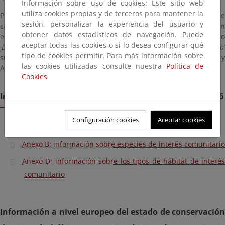
Información sobre uso de cookies: Este sitio web
utiliza cookies propias y de terceros para mantener la
Por lo que respecta a los tipos de hábitat, menos de un 1% se
sesión, personalizar la experiencia del usuario y
catalogó en estado de conservación
‘Favorable’
, estando un 13% e
obtener datos estadísticos de navegación. Puede
estado de conservación
‘Desfavorable’
y un 87% de ellos com
aceptar todas las cookies o si lo desea configurar qué
'
Desconocido'
. Por región biogeográfica, la categoría
‘Desconocido’
tipo de cookies permitir. Para más información sobre
superó el 95% en las regiones biogeográficas Mediterránea y
las cookies utilizadas consulte nuestra
Política de
Atlántica, y alcanzó el 100% en las regiones marinas
Cookies
Informe de aplicación de la Directiva Hábitats 2001-2006
Configuración cookies
Aceptar cookies
Anexo A: información general
Anexo B: información sobre especies de interés comunitario
Anexo D: información sobre los tipos de hábitat de interés
comunitario
Información a nivel europeo del estado de conservación