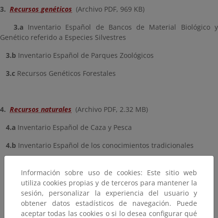
3.
Recursos genéticos
(Archivo PDF, 969 KB)
3.a
Inventario Español de Bancos de Material Biológico 
Genético referido a Especies Silvestres
3.b
Inventario Español de Parques Zoológicos
3.c
Recursos Genéticos Forestales
4.
Recursos naturales
(Archivo PDF, 2.32 MB)
4.a
Inventario Español de Caza y Pesca
4.b
Inventario Español de los conocimientos tradicionales
4.c
Inventario Forestal Nacional (*)
Información sobre uso de cookies: Este sitio web
4.d
Mapa de suelos LUCDEME
utiliza cookies propias y de terceros para mantener la
sesión, personalizar la experiencia del usuario y
4.e
Otros componentes de la Estadística Forestal Española (*)
obtener datos estadísticos de navegación. Puede
aceptar todas las cookies o si lo desea configurar qué