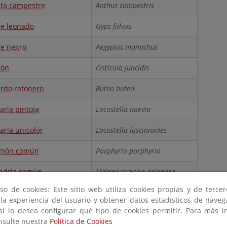
ita campestre
Anthus campestris
re leonado
Gyps fulvus
re negro
Aegypius monachus
rón
Cisticola juncidis
rdo ratonero
Buteo buteo
arla pintoja
Locustella naevia
arla unicolor
Locustella luscinioides
amón común
Porphyrio porphyrio
ndria común
Melanocorypha calandra
so de cookies: Este sitio web utiliza cookies propias y de terce
achuelo común
Pyrrhula pyrrhula
 la experiencia del usuario y obtener datos estadísticos de nave
 si lo desea configurar qué tipo de cookies permitir. Para más i
rio
Serinus canaria
onsulte nuestra
Política de Cookies