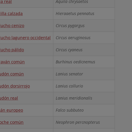
la real
Aquila chrysaetos
lilla calzada
Hieraaetus pennatus
lucho cenizo
Circus pygargus
lucho lagunero occidental
Circus aeruginosus
lucho pálido
Circus cyaneus
raván común
Burhinus oedicnemus
audón común
Lanius senator
udón dorsirrojo
Lanius collurio
udón real
Lanius meridionalis
tán europeo
Falco subbuteo
oche común
Neophron percnopterus