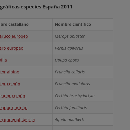
 gráficas especies España 2011
re castellano
Nombre científico
aruco europeo
Merops apiaster
ero europeo
Pernis apivorus
illa
Upupa epops
tor alpino
Prunella collaris
tor común
Prunella modularis
eador común
Certhia brachydactyla
eador norteño
Certhia familiaris
la imperial ibérica
Aquila adalberti