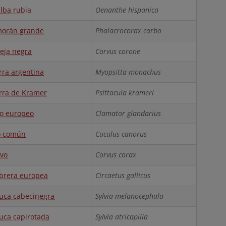
alba rubia
Oenanthe hispanica
orán grande
Phalacrocorax carbo
eja negra
Corvus corone
rra argentina
Myopsitta monachus
rra de Kramer
Psittacula krameri
lo europeo
Clamator glandarius
o común
Cuculus canorus
vo
Corvus corax
brera europea
Circaetus gallicus
uca cabecinegra
Sylvia melanocephala
uca capirotada
Sylvia atricapilla