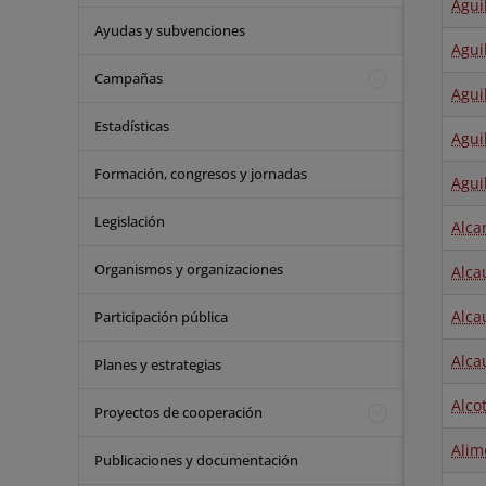
Águi
Ayudas y subvenciones
Agui
Campañas
Agui
Estadísticas
Agui
Formación, congresos y jornadas
Agui
Legislación
Alca
Organismos y organizaciones
Alc
Alca
Participación pública
Alca
Planes y estrategias
Alco
Proyectos de cooperación
Alim
Publicaciones y documentación