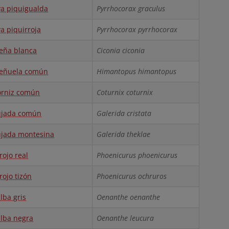
a piquigualda
Pyrrhocorax graculus
a piquirroja
Pyrrhocorax pyrrhocorax
eña blanca
Ciconia ciconia
eñuela común
Himantopus himantopus
rniz común
Coturnix coturnix
ujada común
Galerida cristata
jada montesina
Galerida theklae
rojo real
Phoenicurus phoenicurus
rojo tizón
Phoenicurus ochruros
lba gris
Oenanthe oenanthe
alba negra
Oenanthe leucura