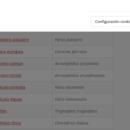
stera común
Glareola pratincola
bonero común
Parus major
Configuración cooki
onero garrapinos
Parus ater
onero palustre
Parus palustris
aca europea
Coracias garrulus
icero común
Acrocephalus scirpaceus
icero tordal
Acrocephalus arundinaceus
ícalo primilla
Falco naumanni
ícalo vlg
u
ar
Falco tinnunculus
hín
Troglodytes troglodytes
litejo chico
Charadrius dubius