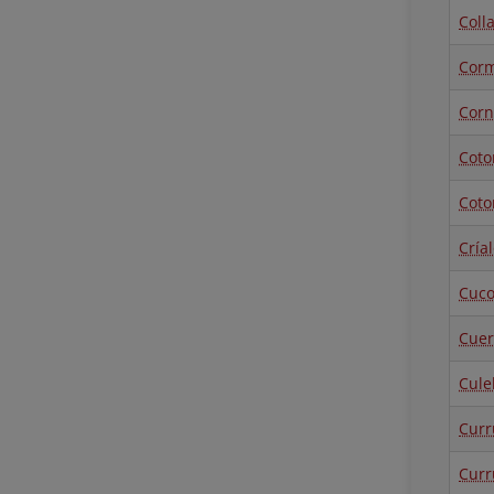
Coll
Corm
Corn
Coto
Coto
Cría
Cuc
Cuer
Cule
Curr
Curr