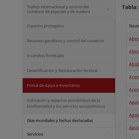
Tabla:
Tráfico internacional y control del
comercio de especies y de madera
Espacios protegidos
Nomb
Abej
Recursos genéticos y control del comercio
Abej
Incendios forestales
Abub
Desertificación y Restauración forestal
Acen
Portal de datos e inventarios
Acen
Valoración y aspectos económicos de la
Agat
biodiversidad y los servicios ecosistémicos
Agat
Días mundiales y fechas destacadas
Águi
Servicios