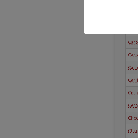
Cana
Car
Carb
Carb
Carr
Carr
Carr
Cern
Cern
Choc
Chor