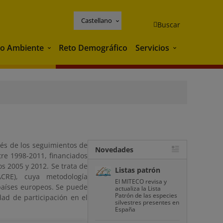
Castellano
Buscar
o Ambiente
Reto Demográfico
Servicios
Medio Ambiente
Servicios
és de los seguimientos de
Novedades
re 1998-2011, financiados
s 2005 y 2012. Se trata de
Listas patrón
CRE), cuya metodología
El MITECO revisa y
países europeos. Se puede
actualiza la Lista
Patrón de las especies
ad de participación en el
silvestres presentes en
España