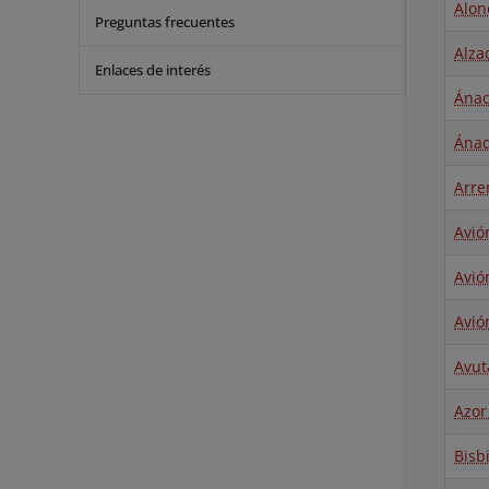
Alon
Preguntas frecuentes
Alzac
Enlaces de interés
Ánad
Ánad
Arre
Avió
Avió
Avió
Avut
Azor
Bisb