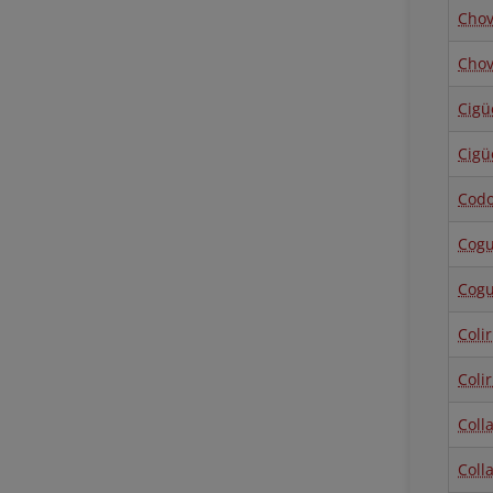
Chov
Chov
Cigü
Cigü
Codo
Cog
Cogu
Colir
Colir
Colla
Coll