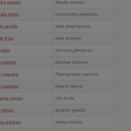
dra común
Alauda arvensis
ola rojizo
Cercotrichas galactotes
e azulón
Anas platyrhynchos
e friso
Anas strepera
ndajo
Garrulus glandarius
n común
Delichon urbicum
n roquero
Ptyonoprogne rupestris
n zapador
Riparia riparia
arda común
Otis tarda
 común
Accipiter gentilis
ita arbóreo
Anthus trivialis