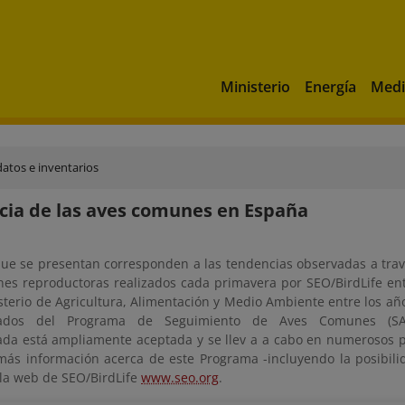
Ministerio
Energía
Medi
datos e inventarios
ia de las aves comunes en España
que se presentan corresponden a las tendencias observadas a trav
es reproductoras realizados cada primavera por SEO/BirdLife ent
sterio de Agricultura, Alimentación y Medio Ambiente entre los año
tados del Programa de Seguimiento de Aves Comunes (SA
ada está ampliamente aceptada y se llev a a cabo en numerosos 
más información acerca de este Programa -incluyendo la posibilid
la web de SEO/BirdLife
www.seo.org
.