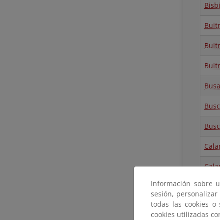
Bisb
Buit
Buit
Buit
Busa
Busc
Busc
Cal
Cala
Información sobre u
Cam
sesión, personalizar
todas las cookies o
Cana
cookies utilizadas c