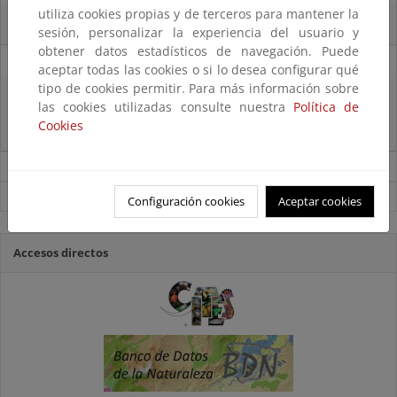
utiliza cookies propias y de terceros para mantener la
El OAPN y el IEO-CSIC exploran los fondos marinos de las Islas Chafarinas
sesión, personalizar la experiencia del usuario y
obtener datos estadísticos de navegación. Puede
11/08/2025
aceptar todas las cookies o si lo desea configurar qué
tipo de cookies permitir. Para más información sobre
El MITECO recibe 485 propuestas para proyectos transformadores en el
las cookies utilizadas consulte nuestra
Política de
ámbito del empleo verde, la sostenibilidad del sector pesquero, la
Cookies
bioeconomía y la conservación de la biodiversidad marina
Noticias sobre Biodiversidad
Ver todas las noticias
Configuración cookies
Aceptar cookies
Accesos directos