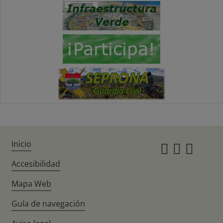
Inicio
Instagr
Twitte
Fac
Accesibilidad
Mapa Web
Guía de navegación