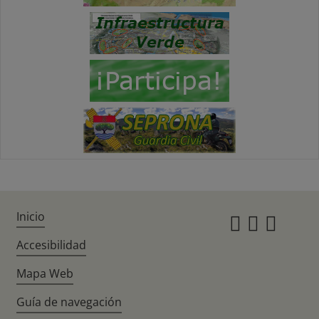
Inicio
Instagr
Twitte
Fac
Accesibilidad
Mapa Web
Guía de navegación