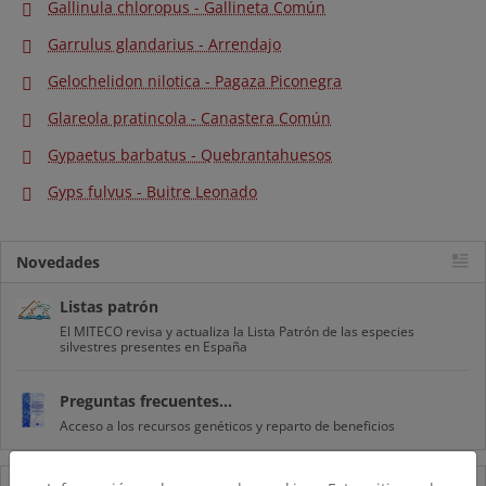
Gallinula chloropus - Gallineta Común
Garrulus glandarius - Arrendajo
Gelochelidon nilotica - Pagaza Piconegra
Glareola pratincola - Canastera Común
Gypaetus barbatus - Quebrantahuesos
Gyps fulvus - Buitre Leonado
Novedades
Listas patrón
El MITECO revisa y actualiza la Lista Patrón de las especies
silvestres presentes en España
Preguntas frecuentes...
Acceso a los recursos genéticos y reparto de beneficios