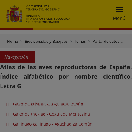
Menú
Home
Biodiversidad y Bosques
Temas
Portal de datos e inventarios
Navegación
Atlas de las aves reproductoras de España.
Índice alfabético por nombre científico.
Letra G
Galerida cristata - Cogujada Común
Galerida theklae - Cogujada Montesina
Gallinago gallinago - Agachadiza Común