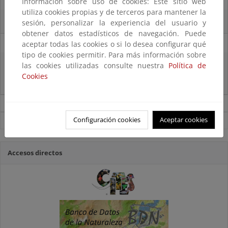
14/08/2025
Información sobre uso de cookies: Este sitio web
utiliza cookies propias y de terceros para mantener la
El OAPN y el IEO-CSIC exploran los fondos marinos de las Islas Chafarinas
sesión, personalizar la experiencia del usuario y
obtener datos estadísticos de navegación. Puede
11/08/2025
aceptar todas las cookies o si lo desea configurar qué
tipo de cookies permitir. Para más información sobre
El MITECO recibe 485 propuestas para proyectos transformadores en el
las cookies utilizadas consulte nuestra
Política de
ámbito del empleo verde, la sostenibilidad del sector pesquero, la
Cookies
bioeconomía y la conservación de la biodiversidad marina
Noticias sobre Biodiversidad
Configuración cookies
Aceptar cookies
Ver todas las noticias
Accesos directos