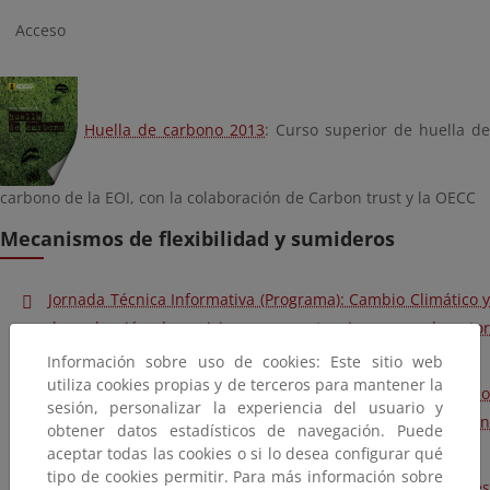
Acceso
Huella de carbono 2013
: Curso superior de huella de
carbono de la EOI, con la colaboración de Carbon trust y la OECC
Mecanismos de flexibilidad y sumideros
Jornada Técnica Informativa (Programa): Cambio Climático y
la reducción de emisiones por actuaciones en el sector
forestal – Madrid, 19 Septiembre de 2011.
Información sobre uso de cookies: Este sitio web
utiliza cookies propias y de terceros para mantener la
Jornada Técnica Informativa (Presentaciones): Cambio
sesión, personalizar la experiencia del usuario y
Climático y la reducción de emisiones por actuaciones en
obtener datos estadísticos de navegación. Puede
el sector forestal – Madrid, 19 Septiembre de 2011.
aceptar todas las cookies o si lo desea configurar qué
tipo de cookies permitir. Para más información sobre
Segundo Diálogo Informal sobre el Papel de las Actividades