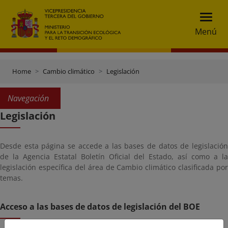
Menú
Home
Cambio climático
Legislación
Navegación
Legislación
Desde esta página se accede a las bases de datos de legislación
de la Agencia Estatal Boletín Oficial del Estado, así como a la
legislación específica del área de Cambio climático clasificada por
temas.
Acceso a las bases de datos de legislación del BOE