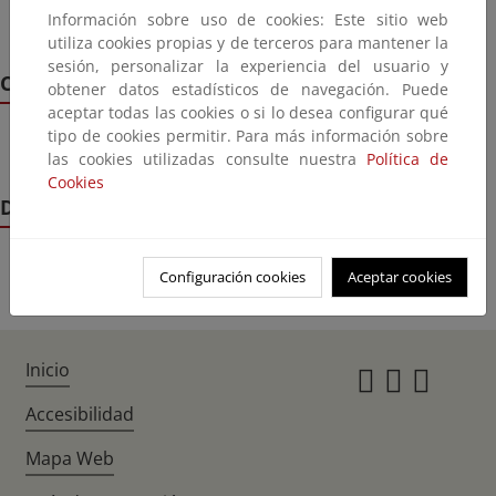
Información sobre uso de cookies: Este sitio web
Acceso a las bases de datos de legislación del BOE
utiliza cookies propias y de terceros para mantener la
sesión, personalizar la experiencia del usuario y
Comercio de derechos de emisión
obtener datos estadísticos de navegación. Puede
aceptar todas las cookies o si lo desea configurar qué
tipo de cookies permitir. Para más información sobre
Normativa relativa a comercio de derechos de emisión
las cookies utilizadas consulte nuestra
Política de
Cookies
Documentación
Configuración cookies
Aceptar cookies
Inicio
Instagr
Twitte
Fac
Accesibilidad
Mapa Web