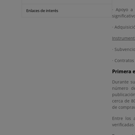
· Apoyo a 
Enlaces de interés
significati
· Adquisici
Instrumento
· Subvenci
· Contratos
Primera e
Durante su
número de
publicació
cerca de 8
de comprav
Entre los 
verificada