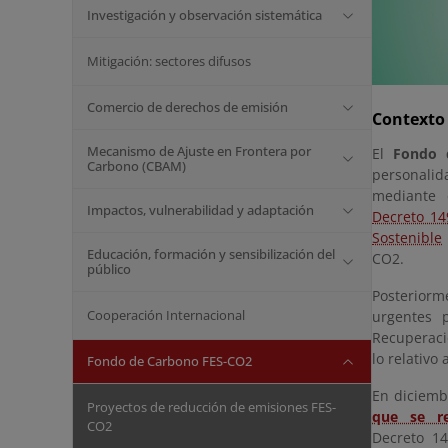
Investigación y observación sistemática
Mitigación: sectores difusos
Comercio de derechos de emisión
Contexto 
Mecanismo de Ajuste en Frontera por
El
Fondo 
Carbono (CBAM)
personalida
mediante 
Impactos, vulnerabilidad y adaptación
Decreto 14
Sostenible
Educación, formación y sensibilización del
CO2.
público
Posteriorm
Cooperación Internacional
urgentes 
Recuperació
lo relativo
Fondo de Carbono FES-CO2
En diciemb
Proyectos de reducción de emisiones FES-
que se r
CO2
Decreto 14