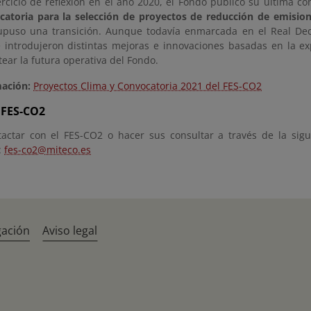
rcicio de reflexión en el año 2020, el Fondo publicó su última co
catoria para la selección de proyectos de reducción de emision
puso una transición. Aunque todavía enmarcada en el Real Dec
e introdujeron distintas mejoras e innovaciones basadas en la e
stear la futura operativa del Fondo.
ación:
Proyectos Clima y Convocatoria 2021 del FES-CO2
 FES-CO2
actar con el FES-CO2 o hacer sus consultar a través de la sigu
:
fes-co2@miteco.es
gación
Aviso legal