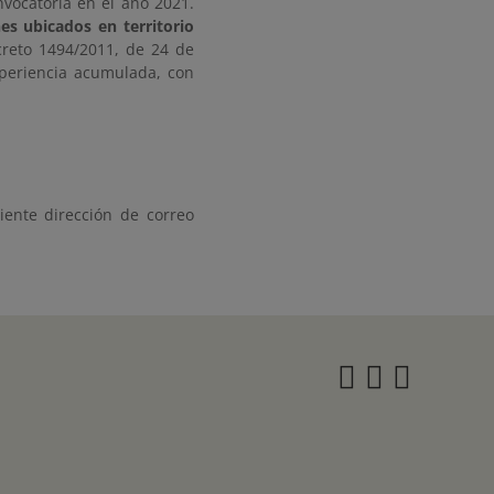
nvocatoria en el año 2021.
es ubicados en territorio
reto 1494/2011, de 24 de
xperiencia acumulada, con
iente dirección de correo
Instagra
Twitter
Face