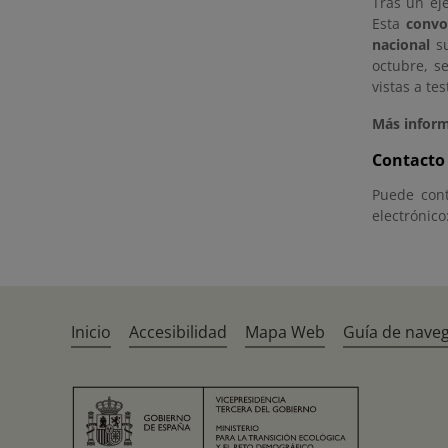
Tras un eje
Esta
convo
nacional
su
octubre, s
vistas a te
Más inform
Contacto
Puede cont
electrónico
Inicio
Accesibilidad
Mapa Web
Guía de nave