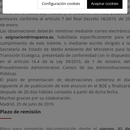
emisión conforme al artículo 19 de la Ley 1/2005, de 9 de marzo,
Configuración cookies
Aceptar cookies
de solicitudes de exclusión conforme a la disposición adicional
cuarta de la citada Ley 1/2005, y la exclusión de muy pequeños
emisores conforme al artículo 7 del Real Decreto 18/2019, de 25
de enero.
Las observaciones deberán remitirse mediante correo electrónico
a
asignacion@mapama.es
, habilitada específicamente para el
cumplimiento de este trámite, o mediante escrito dirigido a la
Secretaría de Estado de Medio Ambiente del Ministerio para la
Transición Ecológica, presentado de conformidad con lo dispuesto
en el artículo 16.4 de la Ley 39/2015, de 1 de octubre, del
Procedimiento Administrativo Común de las Administraciones
Públicas.
El plazo de presentación de observaciones comienza el día
siguiente al de publicación de este anuncio en el BOE y finalizará
después de 20 días hábiles contados a partir de dicha fecha.
Muchas gracias por su colaboración.
Madrid, 25 de julio de 2019.
Plazo de remisión
Plazo para presentar documentación desde el
viernes, 02 de