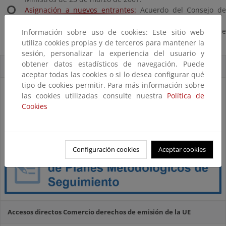
Asignación a nuevos entrantes:
Acuerdo del Consejo d
Ministros de 2 de noviembre de 2007.
Asignación a nuevos entrantes:
Acuerdo del Consejo d
Información sobre uso de cookies: Este sitio web
Ministros de 4 de abril de 2008.
utiliza cookies propias y de terceros para mantener la
sesión, personalizar la experiencia del usuario y
obtener datos estadísticos de navegación. Puede
Novedades Comercio derechos de emisión de la UE
aceptar todas las cookies o si lo desea configurar qué
tipo de cookies permitir. Para más información sobre
las cookies utilizadas consulte nuestra
Política de
Cookies
Configuración cookies
Aceptar cookies
Accesos directos Comercio derechos de emisión de la UE