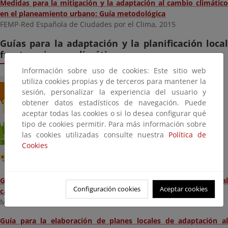
Medidas para la mitigación y la adaptación al cambio climático
en el planeamiento urbano: Guía metodológica
FEMP-Red Española de Ciudades por el Clima, 2015
Guías para la adaptación y la planificación local
frente a riesgos climáticos
Información sobre uso de cookies: Este sitio web
utiliza cookies propias y de terceros para mantener la
sesión, personalizar la experiencia del usuario y
obtener datos estadísticos de navegación. Puede
aceptar todas las cookies o si lo desea configurar qué
tipo de cookies permitir. Para más información sobre
las cookies utilizadas consulte nuestra
Política de
Cookies
Guía para la elaboración de planes locales de adaptación al
Configuración cookies
Aceptar cookies
cambio climático Vol I
MAGRAMA, 2015
Guía para la elaboración de planes locales de adaptación al