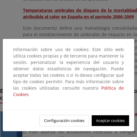
Temperaturas umbrales de disparo de la mortalidad
atribuible al calor en España en el periodo 2000-2009
Este documento define una metodología consolidada
para el establecimiento de umbrales de impacto en la
salud por altas temperaturas. Mediante el análisis de
las series temporales de mortalidad diaria y
Información sobre uso de cookies: Este sitio web
temperatura máxima diaria, se definen las
utiliza cookies propias y de terceros para mantener la
temperaturas a partir de las cuales se dispara la
sesión, personalizar la experiencia del usuario y
mortalidad asociada al calor. Esta metodología ha sido
obtener datos estadísticos de navegación. Puede
utilizada para la actualización incluida en el último
aceptar todas las cookies o si lo desea configurar qué
Plan Nacional, cuya serie temporal es 2009-2019.
tipo de cookies permitir. Para más información sobre
las cookies utilizadas consulte nuestra
Política de
Enfermedades favorecidas por el cambio
Cookies
climático
Plan Nacional de Preparación y Respuesta frente a
Enfermedades Transmitidas por Vectores
Configuración cookies
Aceptar cookies
El Plan aborda las actuaciones referidas a Dengue,