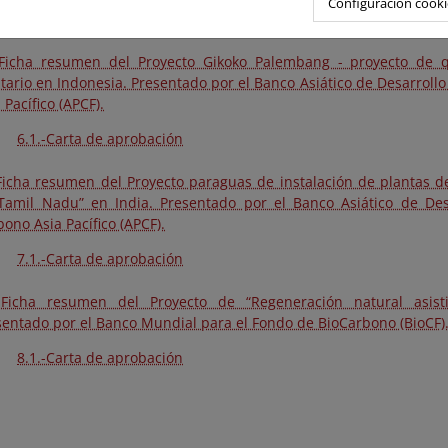
Configuración cooki
5.1.-Carta de aprobación
 Ficha resumen del Proyecto Gikoko Palembang - proyecto de 
itario en Indonesia. Presentado por el Banco Asiático de Desarroll
 Pacífico (APCF).
6.1.-Carta de aprobación
 Ficha resumen del Proyecto paraguas de instalación de plantas d
Tamil Nadu” en India. Presentado por el Banco Asiático de Des
ono Asia Pacífico (APCF).
7.1.-Carta de aprobación
 Ficha resumen del Proyecto de “Regeneración natural asist
sentado por el Banco Mundial para el Fondo de BioCarbono (BioCF)
8.1.-Carta de aprobación