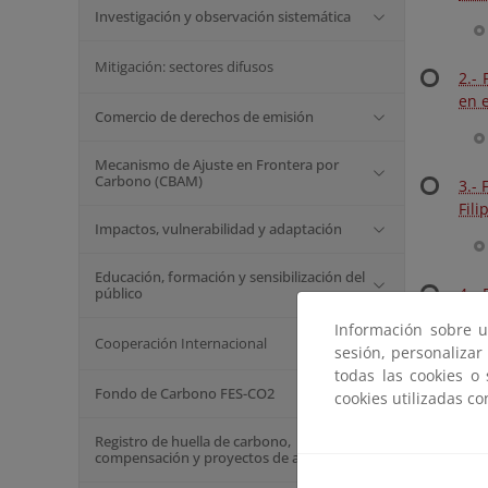
Investigación y observación sistemática
Mitigación: sectores difusos
2.-
en e
Comercio de derechos de emisión
Mecanismo de Ajuste en Frontera por
Carbono (CBAM)
3.-
Fil
Impactos, vulnerabilidad y adaptación
Educación, formación y sensibilización del
público
4.-
del
Información sobre u
Car
Cooperación Internacional
sesión, personalizar
todas las cookies o
Fondo de Carbono FES-CO2
cookies utilizadas c
5.-
Registro de huella de carbono,
san
compensación y proyectos de absorción
Fon