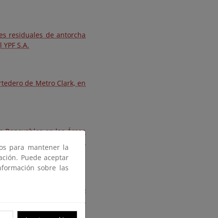
ses residuales de antorcha
 YPF S.A.
rtedero de Metro Clark, en
as Renovables en las Áreas
Mundial para el Fondo de
ros para mantener la
gación. Puede aceptar
nformación sobre las
eración de gas de relleno
ico de Desarrollo para el