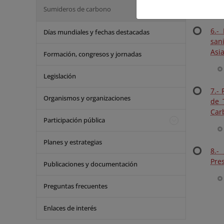
Sumideros de carbono
6.-
Días mundiales y fechas destacadas
san
Asia
Formación, congresos y jornadas
Legislación
7.-
Organismos y organizaciones
de 
Carb
Participación pública
Planes y estrategias
8.-
Pre
Publicaciones y documentación
Preguntas frecuentes
Enlaces de interés