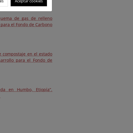
es
Aceptar cookies
quema de gas de relleno
o para el Fondo de Carbono
e compostaje en el estado
arrollo para el Fondo de
ida en Humbo, Etiopía”.
.