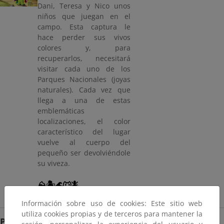
Dani, Teresa y Nico unos
niños que juegan en el
campo. Esta captura le
hace perder sus vivos
colores y, para
recuperarlos, necesitará
visitar cada uno de los
Parques Nacionales (joyas
naturales). Cada vez que
llega a una de estas
emblemáticas
localizaciones, el color
característico del lugar
vuelve al cuerpo del
pequeño ser devolviéndole
su viveza.
⛰️🏝️🌊🐺🦎
Información sobre uso de cookies: Este sitio web
utiliza cookies propias y de terceros para mantener la
PROGRAMACIÓN DE AGOSTO DE 2024