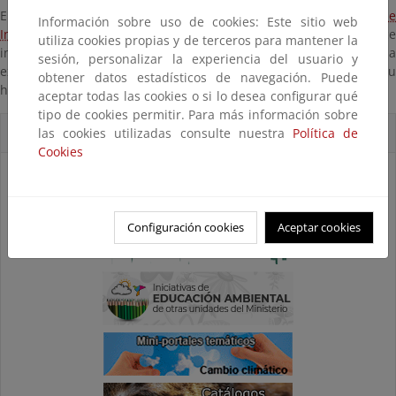
En el área recreativa Boca del Asno se encuentra el
Centro d
Información sobre uso de cookies: Este sitio web
Interpretación Boca del Asno
, un equipamiento que ofrec
utiliza cookies propias y de terceros para mantener la
información completa y variada sobre el entorno, además de una
sesión, personalizar la experiencia del usuario y
exposición interpretativa sobre los valores naturales del monte, su
obtener datos estadísticos de navegación. Puede
historia y la gestión que se realiza.
aceptar todas las cookies o si lo desea configurar qué
tipo de cookies permitir. Para más información sobre
Accesos Directos
las cookies utilizadas consulte nuestra
Política de
Cookies
Configuración cookies
Aceptar cookies