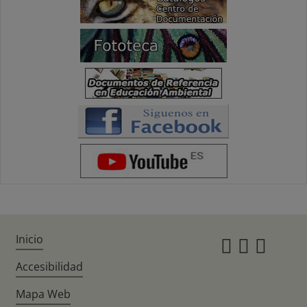
Inicio
Instagr
Twitte
Fac
Accesibilidad
Mapa Web