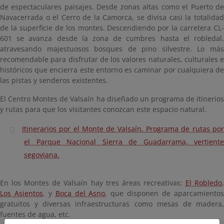
de espectaculares paisajes. Desde zonas altas como el Puerto de
Navacerrada o el Cerro de la Camorca, se divisa casi la totalidad
de la superficie de los montes. Descendiendo por la carretera CL-
601 se avanza desde la zona de cumbres hasta el robledal,
atravesando majestuosos bosques de pino silvestre. Lo más
recomendable para disfrutar de los valores naturales, culturales e
históricos que encierra este entorno es caminar por cualquiera de
las pistas y senderos existentes.
El Centro Montes de Valsaín ha diseñado un programa de itinerios
y rutas para que los visitantes conozcan este espacio natural.
Itinerarios por el Monte de Valsaín. Programa de rutas por
el Parque Nacional Sierra de Guadarrama, vertiente
segoviana.
En los Montes de Valsaín hay tres áreas recreativas:
El Robledo
Los Asientos
, y
Boca del Asno
, que disponen de aparcamiento
gratuitos y diversas infraestructuras como mesas de madera,
fuentes de agua, etc.