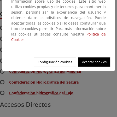
Información sobre uso de cookies: Este sitio web
utiliza cookies propias y de terceros para mantener la
sesión, personalizar la experiencia del usuario y
Confederaciones Hidrogáficas (CCHH)
obtener datos estadísticos de navegación. Puede
aceptar todas las cookies o si lo desea configurar qué
Confederación Hidrográfica del Cantábrico
tipo de cookies permitir. Para más información sobre
las cookies utilizadas consulte nuestra
Política de
Confederación Hidrográfica del Duero
Cookies
Confederación Hidrográfica del Guadiana
Confederación Hidrográfica del Júcar
Configuración cookies
Aceptar cookies
Confederación Hidrográfica del Miño-Sil
Confederación Hidrográfica del Segura
Confederación hidrográfica del Tajo
Accesos Directos