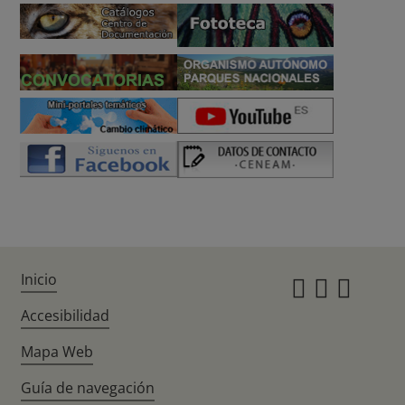
Inicio
Instagr
Twitte
Fac
Accesibilidad
Mapa Web
Guía de navegación