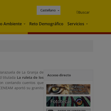
Castellano
Buscar
o Ambiente
Reto Demográfico
Servicios
Medio Ambiente
Servicios
Marazuela de La Granja de
Acceso directo
ad titulada
La ruleta de los
ron contando cuentos que
l CENEAM aportó su granito