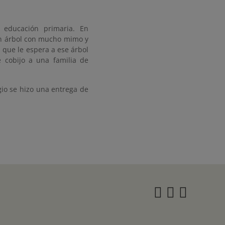
 educación primaria. En
un árbol con mucho mimo y
 que le espera a ese árbol
 cobijo a una familia de
gio se hizo una entrega de
Instagra
Twitter
Face