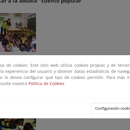
ar a la abuela" cuento popular
 se les narró a los tres cursos de educación infantil, cuenta las 
so de cookies: Este sitio web utiliza cookies propias y de terce
sus abuelos y se hace un repaso a algunos de los animales que la
 la experiencia del usuario y obtener datos estadísticos de nave
e emiten. También trata de cómo hay que cuidar con ternura a los
 si lo desea configurar qué tipo de cookies permitir. Para más i
onsulte nuestra
Política de Cookies
l de la esquina" de Alfredo Gómez Cerdá
Configuración cooki