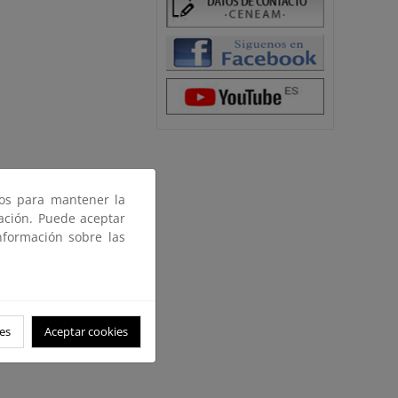
vacaciones de un niño en la
ros para mantener la
 habitan y se repiten los
gación. Puede aceptar
 abuelos.
nformación sobre las
es
Aceptar cookies