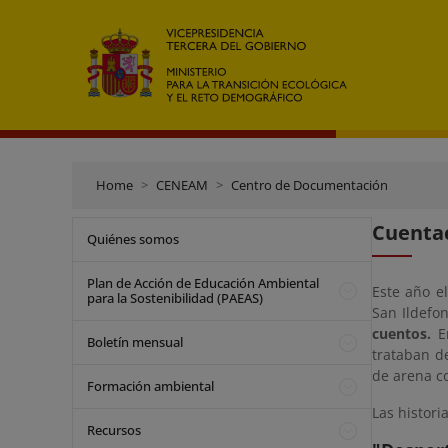
Home
CENEAM
Centro de Documentación
Cuenta
Quiénes somos
Plan de Acción de Educación Ambiental
Este año e
para la Sostenibilidad (PAEAS)
San Ildefon
cuentos.
En
Boletín mensual
trataban de
de arena c
Formación ambiental
Las histori
Recursos