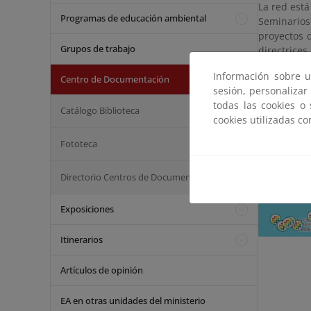
La red est
Programas de educación ambiental
Seminarios
proyectos 
Grupos de trabajo
directrice
ambiental e
Información sobre u
Centro de Documentación
sesión, personalizar
todas las cookies o
Catálogo Biblioteca
cookies utilizadas c
Fototeca
Directorio Centros de Documentación
Exposiciones
Itinerarios
Artículos de opinión
EA en otras unidades del ministerio