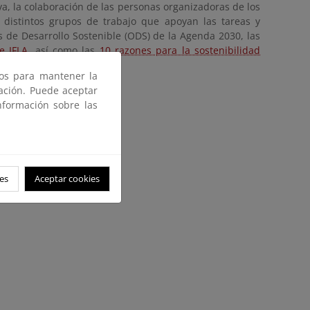
a, la colaboración de las personas organizadoras de los
distintos grupos de trabajo que apoyan las tareas y
 de Desarrollo Sostenible (ODS) de la Agenda 2030, las
e IFLA
, así como las
10 razones para la sostenibilidad
ros para mantener la
gación. Puede aceptar
nformación sobre las
alecer la Red
- ODS
es
Aceptar cookies