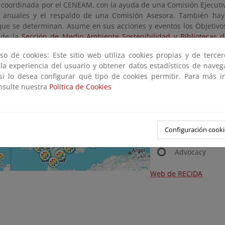
á coordinada por el CENEAM, con la ayuda de una Comisión Ejecutiv
 anuales y el respaldo de una Comisión Asesora. También hay 
que se determinan. Asume en sus acciones y eventos los Objetivos
s de la
Sección de Medio Ambiente Sostenibilidad y Bibliotecas d
n las bibliotecas (públicas) de la IFLA
.
so de cookies: Este sitio web utiliza cookies propias y de terce
 la experiencia del usuario y obtener datos estadísticos de nave
Líneas de acción:
 si lo desea configurar qué tipo de cookies permitir. Para más i
Ampliar y fort
onsulte nuestra
Política de Cookies
Sosteniblidad 
Publicaciones
Difusión
Configuración cooki
Alianzas
Advocacy
Web de RECIDA