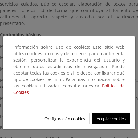
servicios guiados, público escolar, elaboración de textos para
paneles, folletos, …) de forma que contribuya al fomento de
actitudes de aprecio, respeto y custodia por el patrimonio
presentado.
Contenidos básicos:
Módulo 1: Fundamentos de la interpretación del patrimonio
Información sobre uso de cookies: Este sitio web
utiliza cookies propias y de terceros para mantener la
Módulo 2: Itinerarios interpretativos guiados
sesión, personalizar la experiencia del usuario y
obtener datos estadísticos de navegación. Puede
Módulo 3: Interpretación no secuencial (Autoguiada)
aceptar todas las cookies o si lo desea configurar qué
tipo de cookies permitir. Para más información sobre
Módulo 4: Interpretación como herramientas cómo para la E.A.
las cookies utilizadas consulte nuestra
Política de
con público cautivo.
Cookies
Módulo 5: La IP como herramienta en Educación Ambiental con
público general
Formato: mixto
Configuración cookies
Aceptar cookies
Fase en-línea.
Módulos 1, 2 y 3