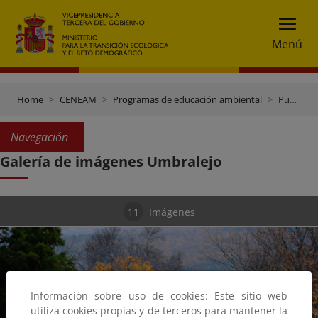
Menú
Home
CENEAM
Programas de educación ambiental
Pueblos educativos
Navegación
Galería de imágenes Umbralejo
11
Imágenes
Información sobre uso de cookies: Este sitio web
utiliza cookies propias y de terceros para mantener la