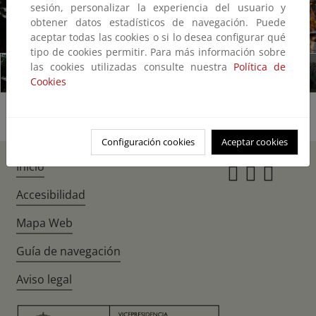
sesión, personalizar la experiencia del usuario y
obtener datos estadísticos de navegación. Puede
1/11
aceptar todas las cookies o si lo desea configurar qué
tipo de cookies permitir. Para más información sobre
las cookies utilizadas consulte nuestra
Política de
Cookies
Configuración cookies
Aceptar cookies
Inicio
Instagr
Twitte
Fac
Accesibilidad
Mapa Web
Guía de navegación
Aviso legal