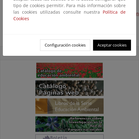
La perspectiva educativa del voluntariado ambiental
tipo de cookies permitir. Para más información sobre
las cookies utilizadas consulte nuestra
Política de
Publicaciones especializadas en educación y comunicación
Cookies
ambiental
Redes internet en educación ambiental
Configuración cookies
Aceptar cookies
Accesos Directos