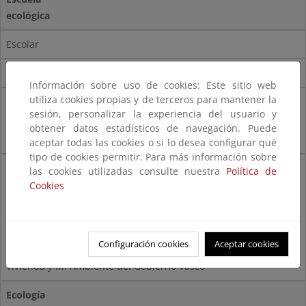
ecológica
Escolar
Individual, grupo o comunidad educativa
Información sobre uso de cookies: Este sitio web
utiliza cookies propias y de terceros para mantener la
Llevar a cabo
sesión, personalizar la experiencia del usuario y
un plan de mejora
obtener datos estadísticos de navegación. Puede
ambiental del entorno o del centro
aceptar todas las cookies o si lo desea configurar qué
tipo de cookies permitir. Para más información sobre
- Cursos de formación en centros
las cookies utilizadas consulte nuestra
Política de
(CEIDA)
Cookies
- Cartel,
folletos y libro (ecoauditoría) (CEIDA)
- Asesoría pedagógica (CEIDA)
Configuración cookies
Aceptar cookies
- Ayuda económica del Depart. de Ordenación del Territorio,
Vivienda y M. Ambiente del Gobierno Vasco
Ecología