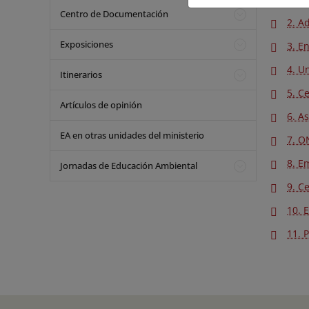
Centro de Documentación
2. A
Exposiciones
3. E
4. U
Itinerarios
5. C
Artículos de opinión
6. A
EA en otras unidades del ministerio
7. O
8. E
Jornadas de Educación Ambiental
9. C
10. 
11. 