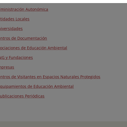
dministración Autonómica
ntidades Locales
niversidades
entros de Documentación
sociaciones de Educación Ambiental
NG y Fundaciones
mpresas
entros de Visitantes en Espacios Naturales Protegidos
Equipamientos de Educación Ambiental
Publicaciones Periódicas