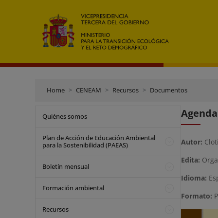
Home
CENEAM
Recursos
Documentos
Agenda 
Quiénes somos
Plan de Acción de Educación Ambiental
Autor:
Clot
para la Sostenibilidad (PAEAS)
Edita:
Organ
Boletín mensual
Idioma:
Es
Formación ambiental
Formato:
P
Recursos