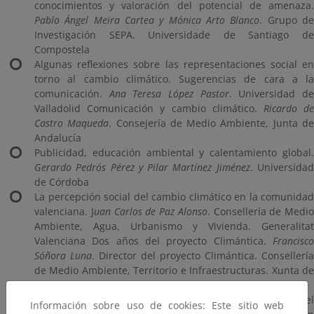
conocimientos y valoración del potencial de amenaza.
Pablo Ángel Meira Cartea y Mónica Arto Blanco
. Grupo d
Investigación SEPA. Universidade de Santiago de
Compostela
Algunas reflexiones sobre las representaciones social en
torno al cambio climático. Sugerencias de cara a la
comunicación.
Ana Teresa López Pastor
. Universidad d
Valladolid Comunicación y cambio climático.
Ricardo d
Castro Maqueda
. Consejería de Medio Ambiente, Junta d
Andalucía
Publicidad, educación ambiental y calentamiento global.
Gerardo Pedrós Pérez y Pilar Martínez Jiménez
. Universida
de Córdoba
La percepción social del cambio climático en la comunidad
valenciana. J
uan Carlos de Paz Alonso
. Consellería de Medio
Ambiente, Agua, Urbanismo y Vivienda. Generalitat
Valenciana Dos años del proyecto Climántica.
Francisco
Sóñora Luna
. Director del proyecto Climántica. Consellería
de Medio Ambiente, Territorio e Infraestructuras. Xunta de
Galicia
La educación ambiental frente al cambio climático en el
Información sobre uso de cookies: Este sitio web