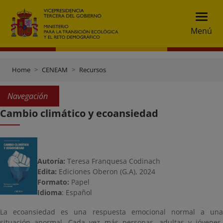
Menú
Home
CENEAM
Recursos
Navegación
Cambio climático y ecoansiedad
Autoría:
Teresa Franquesa Codinach
Edita:
Ediciones Oberon (G.A), 2024
Formato:
Papel
Idioma
: Español
La ecoansiedad es una respuesta emocional normal a una
situación anormal. Cada vez más personas, adultas y jóvenes,