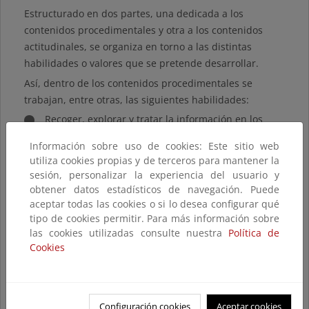
Estructurado en dos partes, una dedicada a los
contenidos procedimentales y otra a los contenidos
actitudinales, se organiza en torno a las distintas
habilidades o valores que se pretende desarrollar.
Así, dentro de los contenidos procedimentales se
trabajan, entre otras, las siguientes habilidades:
Recoger, explorar y tratar la información en los
diferentes entornos
Información sobre uso de cookies: Este sitio web
Traducir e interpretar mensajes
utiliza cookies propias y de terceros para mantener la
Adaptarse a una situación
sesión, personalizar la experiencia del usuario y
obtener datos estadísticos de navegación. Puede
Transformar, crear o inventar
aceptar todas las cookies o si lo desea configurar qué
Juzgar y evaluar
tipo de cookies permitir. Para más información sobre
las cookies utilizadas consulte nuestra
Política de
Elegir y decidir en diferentes situaciones
Cookies
Abstraer o generalizar informaciones
Comunicar experiencias o resultados, etc.
Dentro de los contenidos actitudinales se trabajan los
Configuración cookies
Aceptar cookies