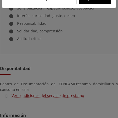
siguientes valores:
Sensibilización, respeto/rechazo, aceptación
Interés, curiosidad, gusto, deseo
Responsabilidad
Solidaridad, comprensión
Actitud crítica
Disponibilidad
Centro de Documentación del CENEAMPréstamo domiciliario y
consulta en sala
Ver condiciones del servicio de préstamo
Información