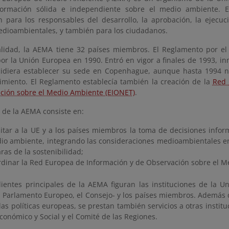
formación sólida e independiente sobre el medio ambiente. E
n para los responsables del desarrollo, la aprobación, la ejecuc
medioambientales, y también para los ciudadanos.
alidad, la AEMA tiene 32 países miembros. El Reglamento por e
or la Unión Europea en 1990. Entró en vigor a finales de 1993, 
idiera establecer su sede en Copenhague, aunque hasta 1994 n
imiento. El Reglamento establecía también la creación de la
Red 
ción sobre el Medio Ambiente (EIONET)
.
 de la AEMA consiste en:
ilitar a la UE y a los países miembros la toma de decisiones info
io ambiente, integrando las consideraciones medioambientales en 
ras de la sostenibilidad;
rdinar la Red Europea de Información y de Observación sobre el M
clientes principales de la AEMA figuran las instituciones de la 
l Parlamento Europeo, el Consejo- y los países miembros. Además 
las políticas europeas, se prestan también servicios a otras insti
conómico y Social y el Comité de las Regiones.