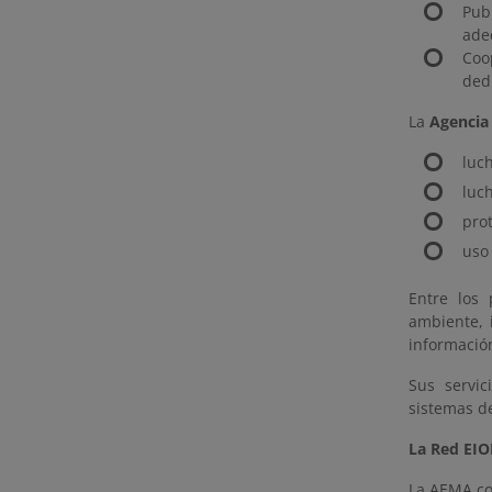
Pub
ade
Coo
ded
La
Agencia
luch
luc
pro
uso 
Entre los
ambiente, 
informació
Sus servic
sistemas de
La Red EI
La AEMA co