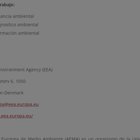
rabajo:
ilancia ambiental
gnostico ambiental
ormación ambiental
nvironment Agency (EEA)
torv 6. 1050
n-Denmark
ea@eea.europa.eu
.eea.europa.eu/
 Europea de Medio Ambiente (AEMA) es un organismo de la Uni