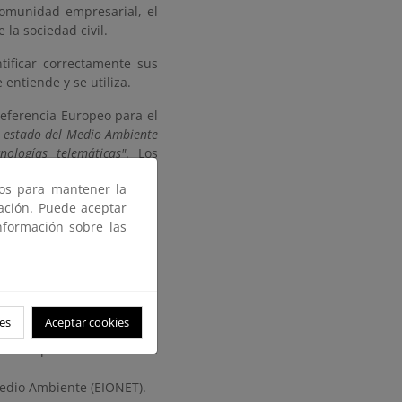
omunidad empresarial, el
la sociedad civil.
tificar correctamente sus
entiende y se utiliza.
eferencia Europeo para el
l estado del Medio Ambiente
ologías telemáticas"
. Los
ros para mantener la
gación. Puede aceptar
nformación sobre las
es
Aceptar cookies
e.
embros para la elaboración
edio Ambiente (EIONET).