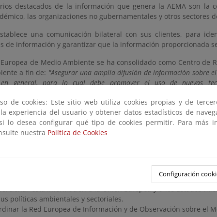
rios destacados de la información que genera la AEMA son la c
émico, las organizaciones no gubernamentales y otros sectores de 
tablece una comunicación bilateral con sus clientes, para iden
 de información y garantizar que la información proporcionada se 
 Europea de Medio Ambiente se ha consolidado como Centro de R
ente a fin de:
"Asegurar una amplia difusión de información sobre e
 en general, para lo cual debe promover el uso de nuevas tecn
s para lograr esa difusión son:
so de cookies: Este sitio web utiliza cookies propias y de terce
 de datos temáticas
 la experiencia del usuario y obtener datos estadísticos de nave
 si lo desea configurar qué tipo de cookies permitir. Para más i
mes integrados (temas, áreas y sectores)
onsulte nuestra
Política de Cookies
mes periódicos
generales de la AEMA:
Configuración cooki
oger y elaborar información ambiental objetiva, fiable y comparabl
porcionar esta información a la Unión Europea y a los Estados mi
us políticas ambientales y sectoriales.
rdinar la Red Europea de Información y de Observación sobre el M