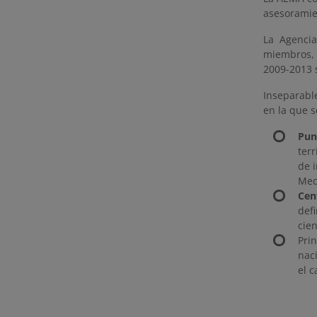
asesoramien
La Agencia
miembros, s
2009-2013 
Inseparabl
en la que s
Pun
ter
de 
Med
Cen
def
cien
Pri
nac
el 