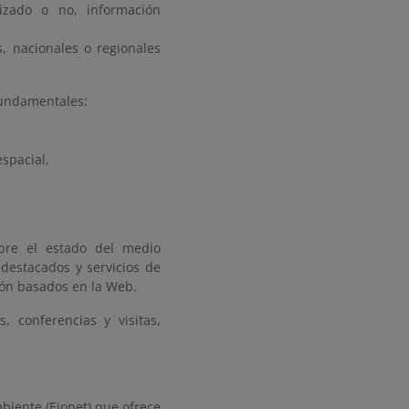
lizado o no, información
, nacionales o regionales
undamentales:
spacial,
bre el estado del medio
destacados y servicios de
ión basados en la Web.
, conferencias y visitas,
iente (Eionet) que ofrece