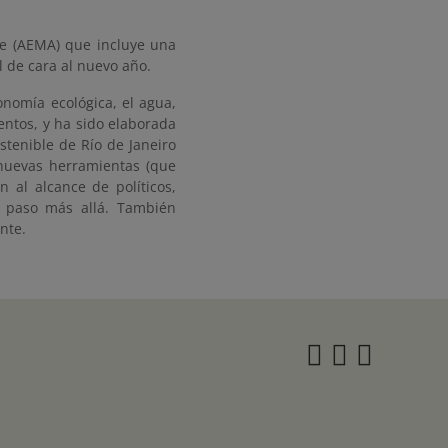
e (AEMA) que incluye una
 de cara al nuevo año.
nomía ecológica, el agua,
entos, y ha sido elaborada
stenible de Río de Janeiro
 nuevas herramientas (que
n al alcance de políticos,
n paso más allá. También
ente.
Instagra
Twitter
Face