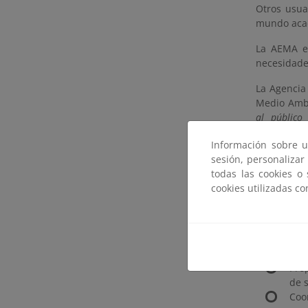
Otros usua
mundo acad
La AEMA es
necesidades
La Agencia
Medio Ambi
al público
instrumento
Información sobre u
bases
sesión, personalizar
todas las cookies o
infor
cookies utilizadas c
infor
Objetivos 
Rec
Pro
de s
Coo