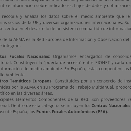
to e información sobre indicadores, flujos de datos y optimizació
 recopila y analiza los datos sobre el medio ambiente que le
us socios de la UE y diversas organizaciones internacionales. Su 
se centra en el desarrollo de un sistema compartido de informació
e de la AEMA es la Red Europea de Información y Observación del
e integran:
tos Focales Nacionales
: Organismos encargados de consolid
ritorial. Constituyen la "puerta de acceso" entre EIONET y cada u
información de medio ambiente. En España, estas compentencias l
io Ambiente.
tros Temáticos Europeos
: Constituidos por un consorcio de Inst
inidas por la AEMA en su Programa de Trabajo Multianual, proporc
tífico en las diversas áreas.
ncipales Elementos Componentes de la Red: Son proveedores re
ional. Dentro de esta categoría se incluyen los
Centros Nacionales
caso de España, los
Puntos Focales Autonómicos (PFA).