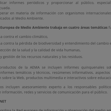
licar informes periódicos y proporcionar al público, especia
cuada.
perar en materia de información con organismos internacionales
icados al Medio Ambiente.
 Europea de Medio Ambiente trabaja en cuatro áreas temáticas
f
a contra el cambio climático,
ha contra la pérdida de biodiversidad y entendimiento del cambio e
tección de la salud y la calidad de vida humanas,
y gestión de los recursos naturales y los residuos.
 productos de la AEMA se incluyen informes quinquenales so
informes temáticos y técnicos, resúmenes informativos, aspectos 
n sobre la Web, productos multimedia e interactivos sobre educac
ios incluyen asesoramiento experto a los responsables políticos
 información, redes y servicios de comunicación para el público.
ONET
ordina la Red europea de información y observación del medio amb