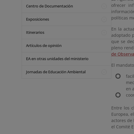
ofrecer in
Centro de Documentación
informació
políticas 
Exposiciones
En la actu
Itinerarios
adoptado p
que se dec
Artículos de opinión
pleno rend
de Observa
EA en otras unidades del ministerio
El mandato
Jornadas de Educación Ambiental
fac
med
en a
coo
Entre los 
Europea, e
actores de 
el Comité E