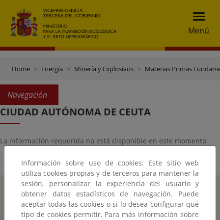
Menú
Home
Energía
Minería y Explosivos
Materias Primas Fundame
Navegación
CIUDAD AUTÓNOMA DE CEUTA
La información requerida no está disponible en este momento
Información sobre uso de cookies: Este sitio web
utiliza cookies propias y de terceros para mantener la
sesión, personalizar la experiencia del usuario y
Inicio
Instagr
Twitte
Fac
obtener datos estadísticos de navegación. Puede
aceptar todas las cookies o si lo desea configurar qué
Accesibilidad
tipo de cookies permitir. Para más información sobre