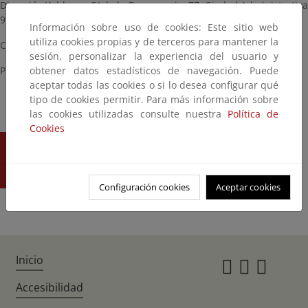
Dirección/Address: C/ de la Democracia, 77, Ciudad Administrativa
9 de octubre (CA9O) – Torre 1, 8ª planta, 46018, Valencia.
Información sobre uso de cookies: Este sitio web
utiliza cookies propias y de terceros para mantener la
Correo electrónico/Email:
pcu_minas@gva.es
sesión, personalizar la experiencia del usuario y
obtener datos estadísticos de navegación. Puede
Página web/web:
https://breu.gva.es/b/qB0wt-zR
aceptar todas las cookies o si lo desea configurar qué
tipo de cookies permitir. Para más información sobre
las cookies utilizadas consulte nuestra
Política de
Cookies
ENVÍA TU
OPINIÓN
Configuración cookies
Aceptar cookies
Inicio
Instagr
Twitte
Fac
Accesibilidad