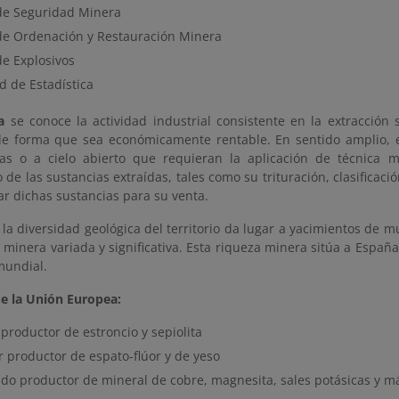
de Seguridad Minera
de Ordenación y Restauración Minera
de Explosivos
d de Estadística
a
se conoce la actividad industrial consistente en la extracción 
 de forma que sea económicamente rentable. En sentido amplio, 
as o a cielo abierto que requieran la aplicación de técnica m
 de las sustancias extraídas, tales como su trituración, clasificaci
r dichas sustancias para su venta.
la diversidad geológica del territorio da lugar a yacimientos de m
 minera variada y significativa. Esta riqueza minera sitúa a Espa
mundial.
de la Unión Europea:
productor de estroncio y sepiolita
r productor de espato-flúor y de yeso
do productor de mineral de cobre, magnesita, sales potásicas y m