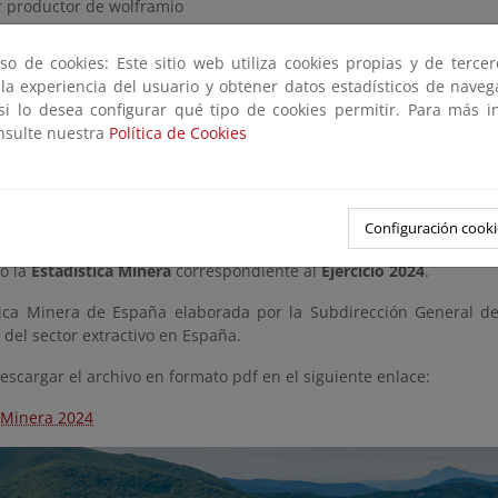
r productor de wolframio
o productor de granito
so de cookies: Este sitio web utiliza cookies propias y de terce
 mundial
 la experiencia del usuario y obtener datos estadísticos de nave
 si lo desea configurar qué tipo de cookies permitir. Para más i
r productor mundial de pizarra de techar
onsulte nuestra
Política de Cookies
en España
Configuración cooki
álisis más detallado, se acaba de publicar en la página web d
o la
Estadística Minera
correspondiente al
Ejercicio 2024
.
tica Minera de España elaborada por la Subdirección General d
del sector extractivo en España.
scargar el archivo en formato pdf en el siguiente enlace:
a Minera 2024