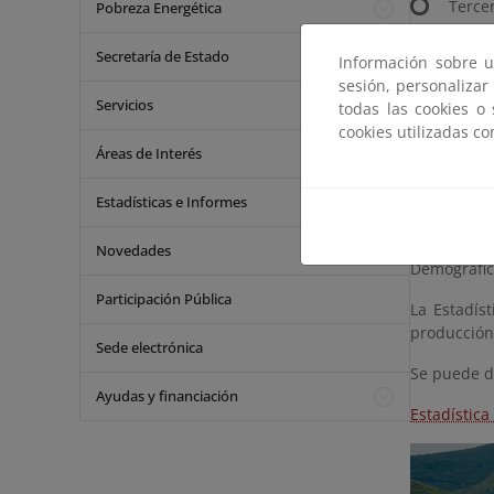
Terce
Pobreza Energética
Cuart
Secretaría de Estado
Información sobre u
2. A nivel
sesión, personalizar
Servicios
todas las cookies o
Prime
cookies utilizadas c
Áreas de Interés
Estadísticas e Informes
Minería 
Para un an
Novedades
Demográfic
Participación Pública
La Estadís
producción 
Sede electrónica
Se puede de
Ayudas y financiación
Estadístic