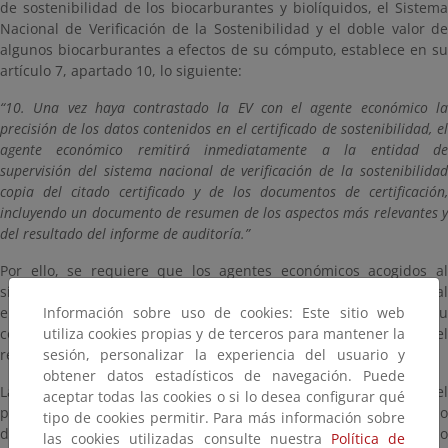
de sostenibilidad de los biocarburantes y biolíquidos, el Sistema
Nacional de Verificación de la Sostenibilidad y el doble valor de
algunos biocarburantes a efectos de su cómputo, establece en su
artículo 7, apartado 10, lo siguiente:
“10. Una vez haya contrastado la EV con el agente económico la
precisión de los datos contenidos en el certificado de sostenibilidad, el
agente económico remitirá inmediatamente a la entidad de
supervisión del sistema nacional de verificación de la sostenibilidad
copia del citado certificado y de los documentos de certificación,
incluyendo un documento de resumen de los aspectos más relevantes y
del resultado del informe de auditoría.”
Por ello, se requiere que los agentes económicos acogidos al
sistema nacional de verificación de la sostenibilidad, procedan al
Información sobre uso de cookies: Este sitio web
envío de los certificados de sostenibilidad válidos, con su
utiliza cookies propias y de terceros para mantener la
correspondiente anexo, así como del documento resumen y el
sesión, personalizar la experiencia del usuario y
resultado del informe de auditoría según lo previsto.
obtener datos estadísticos de navegación. Puede
La remisión de la citada información se realizará mediante el
aceptar todas las cookies o si lo desea configurar qué
punto de
Registro General de Acceso
, indicando como organismo
tipo de cookies permitir. Para más información sobre
destinatario a la “Subdirección General de Hidrocarburos” y como
las cookies utilizadas consulte nuestra
Política de