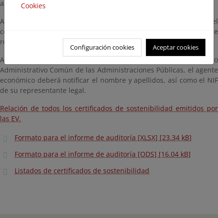
asunto “Certificado de la Sostenibilidad de Biocombustibles”.
Cookies
Así mismo, el agente económico puede notificar la remisión del
certificado mediante el envío de una copia del justificante de
registro al buzón de nuestra subdirección
bzn-SGH@miteco.es
Configuración cookies
Aceptar cookies
A efectos de la Ley 39/2015, de 1 de octubre, del Procedimiento
Administrativo Común de las Administraciones Públicas, el agente
económico deberá notificar el nombre y apellidos, así como el NIF
de su representante legal.
Relación de todos los certificados de sostenibilidad emitidos por
las EV.
Formato para el informe de auditoría [XLSX] [23.34 kB]
Formato para el informe de auditoría [ODS] [16.04 kB]
Listados de certificados de sostenibilidad