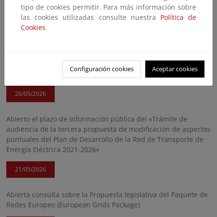
tipo de cookies permitir. Para más información sobre
las cookies utilizadas consulte nuestra
Política de
Abierto el plazo de audiencia e información pública sobre la
Cookies
propuesta de Orden por la que se aprueba el reparto de las
cantidades a financiar relativas al bono social y al coste del
suministro de electricidad de los consumidores a que hacen
referencia los artículos 52.4.j) y 52.4.k) de la Ley 24/2013, de 26
Configuración cookies
Aceptar cookies
de diciembre, del Sector Eléctrico, correspondiente al año 2026
26/05/2026
Abierto el plazo de información pública del «Trámite de
audiencia de la tercera propuesta de modificación de aspectos
puntuales del Plan de Desarrollo de la Red de Transporte de
Energía Eléctrica 2021-2026»
21/05/2026
Abierta consulta sobre la Propuesta legislativa del Paquete de
Redes Europeo (European Grids Package)