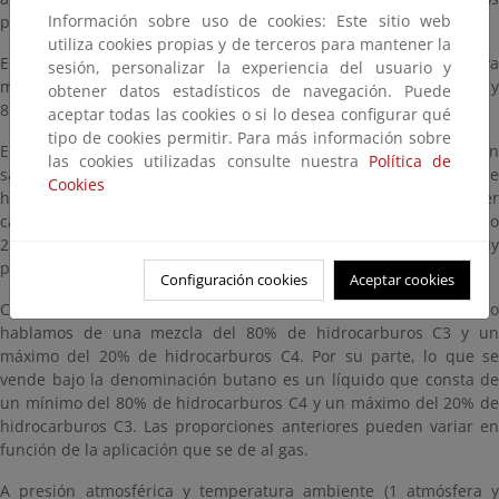
Información sobre uso de cookies: Este sitio web
pentanos.
utiliza cookies propias y de terceros para mantener la
El propano (químicamente) es un compuesto orgánico, cuya
sesión, personalizar la experiencia del usuario y
molécula, saturada, está compuesta por tres átomos de carbono y
obtener datos estadísticos de navegación. Puede
8 de hidrógeno (fórmula C3H8).
aceptar todas las cookies o si lo desea configurar qué
tipo de cookies permitir. Para más información sobre
El butano es parecido al propano, salvo que su molécula, también
las cookies utilizadas consulte nuestra
Política de
saturada, está compuesta por cuatro átomos de carbono y 10 de
Cookies
hidrógeno (fórmula C4H10). Ambos gases tienen un gran poder
calorífico: el propano proporciona 22000 Kcal/m³ y el butano
28300 Kcal/m³, lo que facilita el transporte y los hace muy
prácticos.
Configuración cookies
Aceptar cookies
Comercialmente hablando, cuando nos referimos a propano
hablamos de una mezcla del 80% de hidrocarburos C3 y un
máximo del 20% de hidrocarburos C4. Por su parte, lo que se
vende bajo la denominación butano es un líquido que consta de
un mínimo del 80% de hidrocarburos C4 y un máximo del 20% de
hidrocarburos C3. Las proporciones anteriores pueden variar en
función de la aplicación que se de al gas.
A presión atmosférica y temperatura ambiente (1 atmósfera y