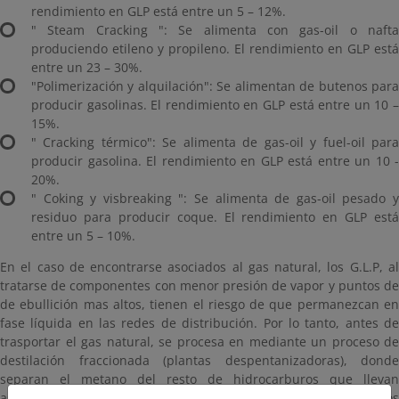
rendimiento en GLP está entre un 5 – 12%.
"
Steam Cracking
": Se alimenta con gas-oil o naft
produciendo etileno y propileno. El rendimiento en GLP está
entre un 23 – 30%.
"Polimerización y alquilación": Se alimentan de butenos para
producir gasolinas. El rendimiento en GLP está entre un 10 –
15%.
"
Cracking
térmico": Se alimenta de gas-oil y fuel-oil par
producir gasolina. El rendimiento en GLP está entre un 10 -
20%.
"
Coking y visbreaking
": Se alimenta de gas-oil pesado 
residuo para producir coque. El rendimiento en GLP está
entre un 5 – 10%.
En el caso de encontrarse asociados al gas natural, los G.L.P, al
tratarse de componentes con menor presión de vapor y puntos de
de ebullición mas altos, tienen el riesgo de que permanezcan en
fase líquida en las redes de distribución. Por lo tanto, antes de
trasportar el gas natural, se procesa en mediante un proceso de
destilación fraccionada (plantas despentanizadoras), donde
separan el metano del resto de hidrocarburos que llevan
asociados, y que fundamentalmente van desde los etanos a los