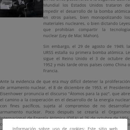
Mundial los Estados Unidos trataron de
impedir el desarrollo de la bomba atómica
en otros países, bien monopolizando los
materiales nucleares, o bien dictando Leyes
que prohibían compartir la tecnología
nuclear (Ley de Mac Mahon).
Sin embargo, el 29 de agosto de 1949, la
URSS estalla su primera bomba atómica. Le
sigue el Reino Unido el 3 de octubre de
1952 y más tarde otros países como China o
Francia.
Ante la evidencia de que era muy difícil detener la proliferación
de armamento nuclear, el 8 de diciembre de 1953, el Presidente
Eisenhower pronuncia el discurso "Átomos para la paz", que abre
el camino a la cooperación en el desarrollo de la energía nuclear
con fines pacíficos, sujeta al compromiso de no desarrollar
armamento nuclear. Poco después se crearía el Organismo
Internacional de Energía Atómica (OIEA) el 26 de octubre de 1956,
como Organismo dependiente de las Naciones Unidas para la
Información sobre uso de cookies: Este sitio web