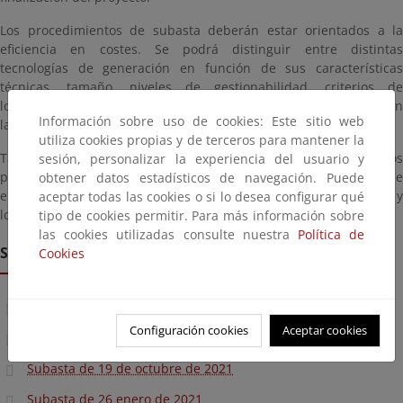
Los procedimientos de subasta deberán estar orientados a la
eficiencia en costes. Se podrá distinguir entre distintas
tecnologías de generación en función de sus características
técnicas, tamaño, niveles de gestionabilidad, criterios de
localización, madurez tecnológica y aquellos otros que garanticen
Información sobre uso de cookies: Este sitio web
la transición hacia una economía descarbonizada,
utiliza cookies propias y de terceros para mantener la
También se podrán tener en cuenta las particularidades de los
sesión, personalizar la experiencia del usuario y
proyectos de participación ciudadana, como las comunidades de
obtener datos estadísticos de navegación. Puede
energías renovables, y las instalaciones de pequeña magnitud y
aceptar todas las cookies o si lo desea configurar qué
los proyectos de demostración.
tipo de cookies permitir. Para más información sobre
las cookies utilizadas consulte nuestra
Política de
Subastas
Cookies
Subasta de 22 de noviembre de 2022
Configuración cookies
Aceptar cookies
Subasta de 25 de octubre de 2022
Subasta de 19 de octubre de 2021
Subasta de 26 enero de 2021