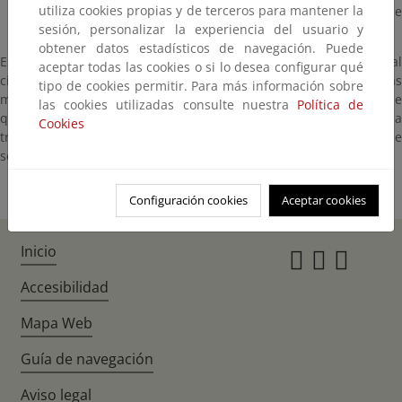
utiliza cookies propias y de terceros para mantener la
empresas propietarias quienes decidan qué tipo de
sesión, personalizar la experiencia del usuario y
suministros ofrecen.
obtener datos estadísticos de navegación. Puede
Esta web está concebida como un servicio de información al
aceptar todas las cookies o si lo desea configurar qué
ciudadano donde puede dar respuesta a las principales dudas
tipo de cookies permitir. Para más información sobre
motivadas por este cambio, así como saber el tipo de combustible
las cookies utilizadas consulte nuestra
Política de
que requiere su vehículo en función de sus características a
Cookies
través de un simulador e informarse de en qué estaciones de
servicio encontrarlo.
Configuración cookies
Aceptar cookies
Inicio
Instagr
Twitte
Fac
Accesibilidad
Mapa Web
Guía de navegación
Aviso legal