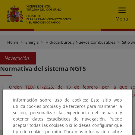
Menú
Home
Energía
Hidrocarburos y Nuevos Combustibles
Sitio w
Navegación
Normativa del sistema NGTS
Orden TED/181/2025, de 13 de febrero, por la que se
aprueban las Normas de Gestión Técnica del Sistema Gasista
Información sobre uso de cookies: Este sitio web
de competencia ministerial
utiliza cookies propias y de terceros para mantener la
sesión, personalizar la experiencia del usuario y
obtener datos estadísticos de navegación. Puede
aceptar todas las cookies o si lo desea configurar qué
tipo de cookies permitir. Para más información sobre