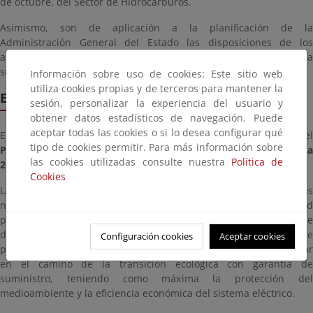
de octubre, del Sector de Hidrocarburos.
Asimismo, son de aplicación a la planificación de la
Administración General del Estado las disposiciones de los
artículos 79 y 80 de la Ley 2/2011, de 4 de marzo, de economía
sostenible.
Información sobre uso de cookies: Este sitio web
utiliza cookies propias y de terceros para mantener la
Electricidad
sesión, personalizar la experiencia del usuario y
obtener datos estadísticos de navegación. Puede
aceptar todas las cookies o si lo desea configurar qué
El Consejo de Ministros ha aprobado el 22 de marzo de 2022 el
tipo de cookies permitir. Para más información sobre
Plan de desarrollo de la red de transporte de energía eléctrica
las cookies utilizadas consulte nuestra
Política de
2021-2026
.
Cookies
La Planificación es el instrumento normativo que establece las
necesidades de desarrollo de la red de transporte de electricidad
para el periodo 2021-2026. En concreto, a través de este plan de
desarrollo se reforzarán las infraestructuras existentes y se
Configuración cookies
Aceptar cookies
promoverán nuevas instalaciones que permitirá a España avanzar
en el camino de la transición ecológica con garantía de
suministro, teniendo como máxima la protección del
medioambiente y la eficiencia económica del sistema eléctrico.