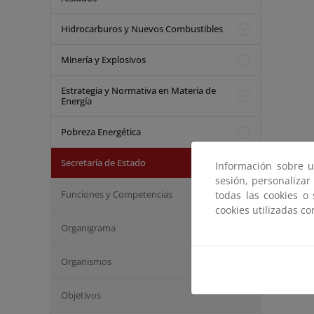
Hidrocarburos y Nuevos Combustibles
Minería y Explosivos
Estrategia y Normativa en Materia de
Energía
Pobreza Energética
Secretaría de Estado
Información sobre u
sesión, personalizar
Funciones y Competencias
todas las cookies o
cookies utilizadas c
Organigrama
Organismos
Objetivos