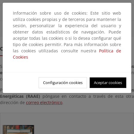
Nueva directiva de eficiencia energética
Información sobre uso de cookies: Este sitio web
utiliza cookies propias y de terceros para mantener la
sesión, personalizar la experiencia del usuario y
Participación pública
obtener datos estadísticos de navegación. Puede
aceptar todas las cookies o si lo desea configurar qué
tipo de cookies permitir. Para más información sobre
Contacto
las cookies utilizadas consulte nuestra
Política de
Cookies
Si desea realizar alguna
consulta en lo referente a auditoría
energéticas y sistemas de gestión de la energía
póngase e
contacto a través de esta dirección de
correo electrónico
.
Configuración cookies
Aceptar cookies
Para
consultas sobre el Registro Administrativo de Auditoría
Energéticas (RAAE)
póngase en contacto a través de esta otr
dirección de
correo electrónico
.
Normativa