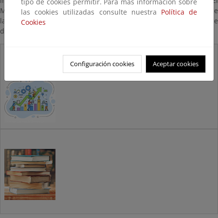
informativo y no constituye asesoramiento legal ni vinculante. El
tipo de cookies permitir. Para más información sobre
Ministerio se exime de toda responsabilidad derivada del uso de
las cookies utilizadas consulte nuestra
Política de
la información contenida en este sitio web. En todo caso, se
Cookies
deberá atender a la normativa vigente en cada momento.
Auditorías energéticas y sistemas de
Configuración cookies
Aceptar cookies
gestión de la energía
Normativa