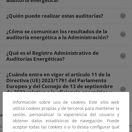
auditoría energética?
¿Quién puede realizar estas auditorías?
¿Cómo se comunican los resultados de la
auditoría energética a la Administración?
¿Qué es el Registro Administrativo de
Auditorías Energéticas?
¿Cuándo entra en vigor el artículo 11 de la
Directiva (UE) 2023/1791 del Parlamento
Europeo y del Consejo de 13 de septiembre
de 2023 relativa a la eficiencia energética y
por la que se modifica el Reglamento (UE)
Información sobre uso de cookies: Este sitio web
2023/955?
utiliza cookies propias y de terceros para mantener la
sesión, personalizar la experiencia del usuario y
Aviso legal:
obtener datos estadísticos de navegación. Puede
La información proporcionada en este sitio web tiene carácter
aceptar todas las cookies o si lo desea configurar qué