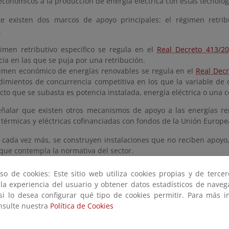
económicos a la producción de energía eléctrica con estas tecnolog
e existen dos marcos de apoyo principales: el régimen retrib
.
gimen retributivo específico se regula en el
Real Decreto 413/20
ia en las que se puja por una retribución.
gimen económico de energías renovables se regula en el
Real Decr
dimientos de concurrencia competitiva en los que la variable de of
cto que se subasta es potencia instalada, energía eléctrica o una
ñalar que existen otros mecanismos de apoyo a las energías ren
térmicas y eléctricas cofinanciadas con fondos de la Unión Europea
 cada vez más, se construyen instalaciones que no reciben apoyo
que contempla la normativa del sector.
os
so de cookies: Este sitio web utiliza cookies propias y de terce
 la experiencia del usuario y obtener datos estadísticos de nave
 si lo desea configurar qué tipo de cookies permitir. Para más i
n Retributivo Específico
onsulte nuestra
Política de Cookies
as y Convocatorias del Régimen Retributivo Específico