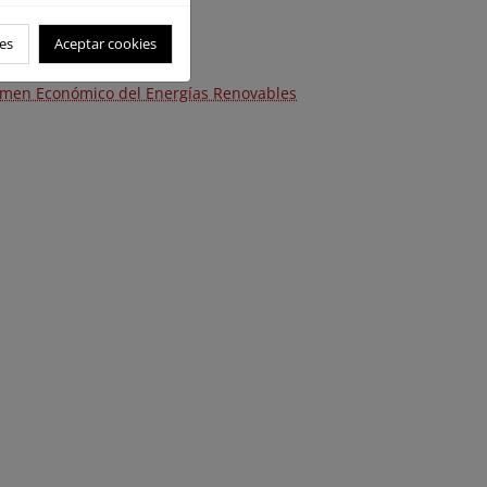
es
Aceptar cookies
égimen Económico del Energías Renovables