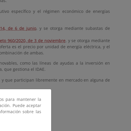
ías.
utivo específico y el régimen económico de energías
14, de 6 de junio
, y se otorga mediante subastas de
eto 960/2020, de 3 de noviembre
, y se otorga mediante
erta es el precio por unidad de energía eléctrica, y el
 combinación de ambas.
ovables, como las líneas de ayudas a la inversión en
, que gestiona el IDAE.
, y que participan libremente en mercado en alguna de
ros para mantener la
gación. Puede aceptar
nformación sobre las