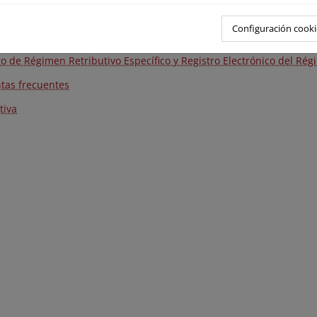
n Económico de Energías Renovables
Configuración cooki
as del Régimen Económico de Energías Renovables
ro de Régimen Retributivo Específico y Registro Electrónico del R
tas frecuentes
tiva