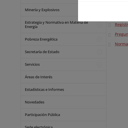
Régime
Minería y Explosivos
Subast
Estrategia y Normativa en Materia de
Regist
Energía
Pregun
Pobreza Energética
Norma
Secretaría de Estado
Servicios
Áreas de Interés
Estadísticas e Informes
Novedades
Participación Pública
Sede electrónica