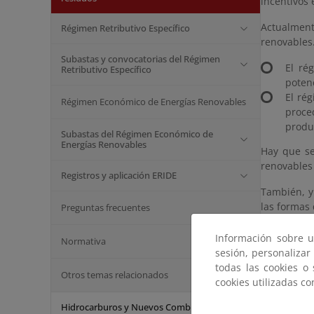
incentivos 
Actualment
Régimen Retributivo Específico
renovables
Subastas y convocatorias del Régimen
El ré
Retributivo Específico
potenc
El ré
Régimen Económico de Energías Renovables
proce
produ
Subastas del Régimen Económico de
Energías Renovables
Hay que se
renovables 
Registros y aplicación ERIDE
También, y
las formas 
Preguntas frecuentes
Destacad
Información sobre u
Normativa
sesión, personalizar
todas las cookies o
Otros temas relacionados
Régime
cookies utilizadas c
Subast
Hidrocarburos y Nuevos Combustibles