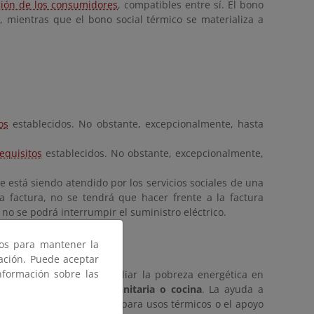
cción de los consumidores
, compatibles entre sí
. El bono
a, mientras que el bono social térmico se materializa a
os
establecidos. No obstante, excepcionalmente, hasta
equisitos
establecidos. No obstante, excepcionalmente,
e está siendo atendido por los servicios sociales de una
 factura, no se tendrá que hacer frente a la factura
 no se podrá interrumpir el suministro eléctrico.
ros para mantener la
gación. Puede aceptar
nformación sobre las
e ayudas destinadas
a paliar la pobreza energética en
facción, agua caliente sanitaria o cocina
. La ayuda a
 el suministro de energía
para usos térmicos o el apoyo