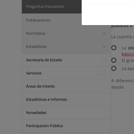
a actuacion
Preguntas frecuentes
Esta ayuda
subvencio
Publicaciones
públicos o 
Normativa
La cuantía
Estadísticas
La
zo
básic
Secretaría de Estado
El gra
La ap
Servicios
A diferenc
Áreas de Interés
ayuda.
Estadísticas e Informes
Novedades
Participación Pública