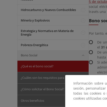
5 de octub
social elé
Hidrocarburos y Nuevos Combustibles
través una 
Bono soc
Minería y Explosivos
Estrategia y Normativa en Materia de
Por tanto, 
Energía
De u
Pobreza Energética
el
31 
De
u
Bono Social
hasta
Si ad
¿Qué es el bono social?
admin
eléctr
¿Cuáles son los requisitos para solicitarlo?
Bono soc
Información sobre u
sesión, personalizar
¿Cómo solicitar el Bono Social?
todas las cookies o
El bono so
cookies utilizadas c
consumido
Otros beneficios
conceder t