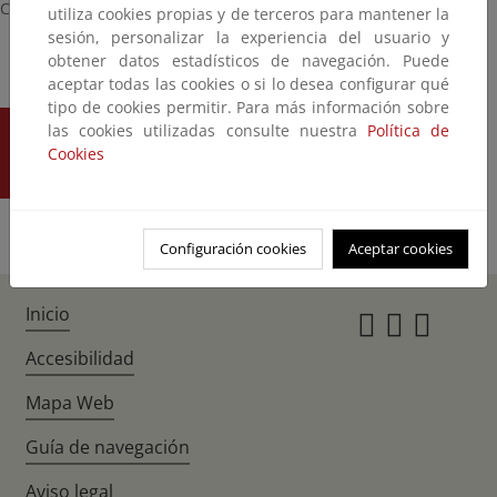
Correo electrónico/Email:
Jl-azkue@euskadi.eus
utiliza cookies propias y de terceros para mantener la
sesión, personalizar la experiencia del usuario y
obtener datos estadísticos de navegación. Puede
aceptar todas las cookies o si lo desea configurar qué
tipo de cookies permitir. Para más información sobre
las cookies utilizadas consulte nuestra
Política de
ENVÍA TU
Cookies
OPINIÓN
Configuración cookies
Aceptar cookies
Inicio
Instagr
Twitte
Fac
Accesibilidad
Mapa Web
Guía de navegación
Aviso legal