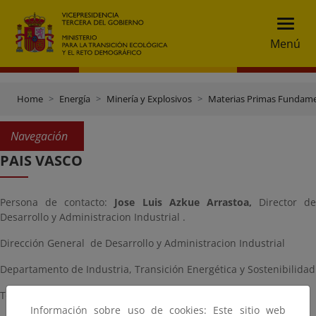
Menú
Home
Energía
Minería y Explosivos
Materias Primas Fundame
Navegación
PAIS VASCO
Persona de contacto:
Jose Luis Azkue Arrastoa,
Director de
Desarrollo y Administracion Industrial .
Dirección General de Desarrollo y Administracion Industrial
Departamento de Industria, Transición Energética y Sostenibilidad
Teléfono/Phone: (+34) 670 489 816
Información sobre uso de cookies: Este sitio web