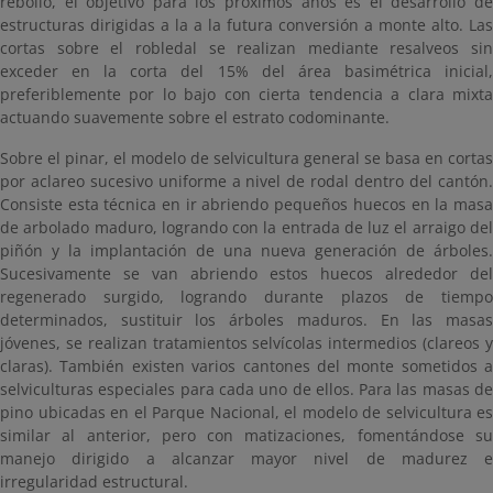
rebollo, el objetivo para los próximos años es el desarrollo de
estructuras dirigidas a la a la futura conversión a monte alto. Las
cortas sobre el robledal se realizan mediante resalveos sin
exceder en la corta del 15% del área basimétrica inicial,
preferiblemente por lo bajo con cierta tendencia a clara mixta
actuando suavemente sobre el estrato codominante.
Sobre el pinar, el modelo de selvicultura general se basa en cortas
por aclareo sucesivo uniforme a nivel de rodal dentro del cantón.
Consiste esta técnica en ir abriendo pequeños huecos en la masa
de arbolado maduro, logrando con la entrada de luz el arraigo del
piñón y la implantación de una nueva generación de árboles.
Sucesivamente se van abriendo estos huecos alrededor del
regenerado surgido, logrando durante plazos de tiempo
determinados, sustituir los árboles maduros. En las masas
jóvenes, se realizan tratamientos selvícolas intermedios (clareos y
claras). También existen varios cantones del monte sometidos a
selviculturas especiales para cada uno de ellos. Para las masas de
pino ubicadas en el Parque Nacional, el modelo de selvicultura es
similar al anterior, pero con matizaciones, fomentándose su
manejo dirigido a alcanzar mayor nivel de madurez e
irregularidad estructural.