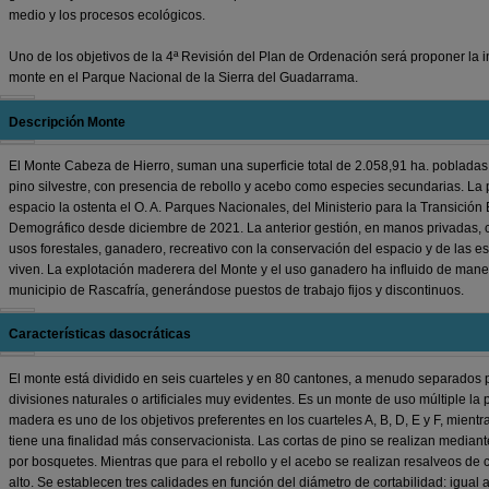
medio y los procesos ecológicos.
Uno de los objetivos de la 4ª Revisión del Plan de Ordenación será proponer la in
monte en el Parque Nacional de la Sierra del Guadarrama.
Descripción Monte
El Monte Cabeza de Hierro, suman una superficie total de 2.058,91 ha. pobladas
pino silvestre, con presencia de rebollo y acebo como especies secundarias. La
espacio la ostenta el O. A. Parques Nacionales, del Ministerio para la Transición
Demográfico desde diciembre de 2021. La anterior gestión, en manos privadas, c
usos forestales, ganadero, recreativo con la conservación del espacio y de las e
viven. La explotación maderera del Monte y el uso ganadero ha influido de manera
municipio de Rascafría, generándose puestos de trabajo fijos y discontinuos.
Características dasocráticas
El monte está dividido en seis cuarteles y en 80 cantones, a menudo separados 
divisiones naturales o artificiales muy evidentes. Es un monte de uso múltiple la
madera es uno de los objetivos preferentes en los cuarteles A, B, D, E y F, mientr
tiene una finalidad más conservacionista. Las cortas de pino se realizan median
por bosquetes. Mientras que para el rebollo y el acebo se realizan resalveos de
alto. Se establecen tres calidades en función del diámetro de cortabilidad: igual 