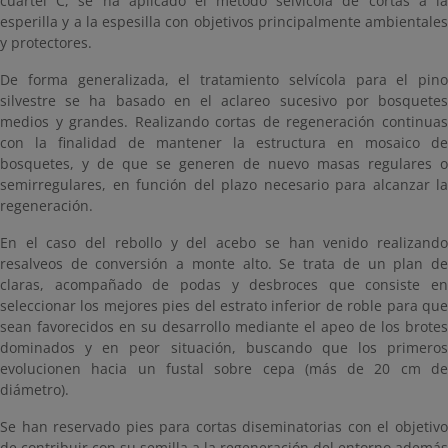
cuartel C, se ha aplicado el método selvícola de cortas a la
esperilla y a la espesilla con objetivos principalmente ambientales
y protectores.
De forma generalizada, el tratamiento selvícola para el pino
silvestre se ha basado en el aclareo sucesivo por bosquetes
medios y grandes. Realizando cortas de regeneración continuas
con la finalidad de mantener la estructura en mosaico de
bosquetes, y de que se generen de nuevo masas regulares o
semirregulares, en función del plazo necesario para alcanzar la
regeneración.
En el caso del rebollo y del acebo se han venido realizando
resalveos de conversión a monte alto. Se trata de un plan de
claras, acompañado de podas y desbroces que consiste en
seleccionar los mejores pies del estrato inferior de roble para que
sean favorecidos en su desarrollo mediante el apeo de los brotes
dominados y en peor situación, buscando que los primeros
evolucionen hacia un fustal sobre cepa (más de 20 cm de
diámetro).
Se han reservado pies para cortas diseminatorias con el objetivo
de contribuir con su semilla a la regeneración del entorno además