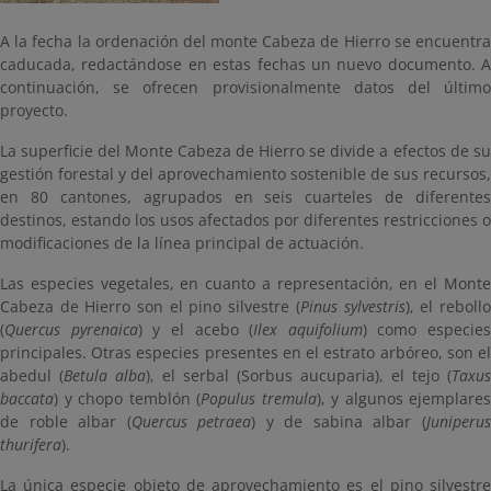
A la fecha la ordenación del monte Cabeza de Hierro se encuentra
caducada, redactándose en estas fechas un nuevo documento. A
continuación, se ofrecen provisionalmente datos del último
proyecto.
La superficie del Monte Cabeza de Hierro se divide a efectos de su
gestión forestal y del aprovechamiento sostenible de sus recursos,
en 80 cantones, agrupados en seis cuarteles de diferentes
destinos, estando los usos afectados por diferentes restricciones o
modificaciones de la línea principal de actuación.
Las especies vegetales, en cuanto a representación, en el Monte
Cabeza de Hierro son el pino silvestre (
Pinus sylvestris
), el reboll
(
Quercus pyrenaica
) y el acebo (
Ilex aquifolium
) como especies
principales. Otras especies presentes en el estrato arbóreo, son el
abedul (
Betula alba
), el serbal (Sorbus aucuparia), el tejo (
Taxus
baccata
) y chopo temblón (
Populus tremula
), y algunos ejemplares
de roble albar (
Quercus petraea
) y de sabina albar (
Juniperu
thurifera
).
La única especie objeto de aprovechamiento es el pino silvestre